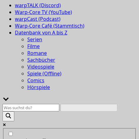
warpTALK (Discord)
Warp-Core TV (YouTube)
warpCast (Podcast)
Warp-Core Café (Stammtisch)
Datenbank von A bis Z
Serien
Filme
Romane
Sachbücher
Videospiele
Spiele (Offline)
Comics
Hörspiele