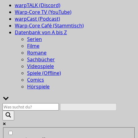
warpTALK (Discord)
Warp-Core TV (YouTube)
warpCast (Podcast)
Warp-Core Café (Stammtisch)
Datenbank von A bis Z
Serien
Filme
Romane
Sachbücher
Videospiele
Spiele (Offline)
Comics
Hörspiele