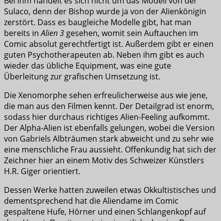
Bei ihm handelt es sich nicht um das Modell von der
Sulaco, denn der Bishop wurde ja von der Alienkönigin
zerstört. Dass es baugleiche Modelle gibt, hat man
bereits in
Alien 3
gesehen, womit sein Auftauchen im
Comic absolut gerechtfertigt ist. Außerdem gibt er einen
guten Psychotherapeuten ab. Neben ihm gibt es auch
wieder das übliche Equipment, was eine gute
Überleitung zur grafischen Umsetzung ist.
Die Xenomorphe sehen erfreulicherweise aus wie jene,
die man aus den Filmen kennt. Der Detailgrad ist enorm,
sodass hier durchaus richtiges Alien-Feeling aufkommt.
Der Alpha-Alien ist ebenfalls gelungen, wobei die Version
von Gabriels Albträumen stark abweicht und zu sehr wie
eine menschliche Frau aussieht. Offenkundig hat sich der
Zeichner hier an einem Motiv des Schweizer Künstlers
H.R. Giger orientiert.
Dessen Werke hatten zuweilen etwas Okkultistisches und
dementsprechend hat die Aliendame im Comic
gespaltene Hufe, Hörner und einen Schlangenkopf auf