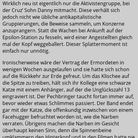
Wirklich neu ist eigentlich nur die Aktivistengruppe, bei
der Cruz‘ Sohn Danny mitmacht. Diese verhält sich
jedoch nicht wie übliche antikapitalistische
Gruppierungen, die Beweise sammeln, um Konzerne
anzuprangern. Statt die Wachen bei Ankunft auf der
Epsilon-Station zu fesseln, wird einer Angestellten gleich
mal der Kopf weggeballert. Dieser Splattermoment ist
einfach nur unnötig.
Ironischerweise wäre der Vertrag der Ermordeten in
wenigen Wochen ausgelaufen und sie hatte sich schon
auf die Rückkehr zur Erde gefreut. Um das Klischee auf
die Spitze zu treiben, hält sich ihr Kollege eine schwarze
Katze mit einem Anhänger, auf der die Unglückszahl 13
eingraviert ist. Der Pechbringer taucht fortan immer auf,
bevor wieder etwas Schlimmes passiert. Der Band endet
gar mit der Katze, die offenkundig inzwischen von einem
Facehugger befruchtet worden ist, wie die Narben
verraten. Übrigens machen die Narben im Gesicht
überhaupt keinen Sinn, denn die Spinnenbeine
umklammern den Hinterkopf und in den Filmen hatte nie