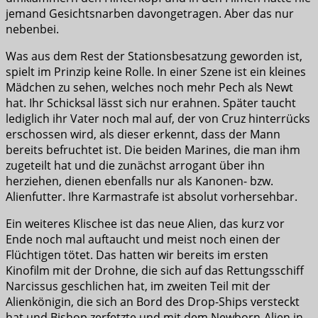
jemand Gesichtsnarben davongetragen. Aber das nur
nebenbei.
Was aus dem Rest der Stationsbesatzung geworden ist,
spielt im Prinzip keine Rolle. In einer Szene ist ein kleines
Mädchen zu sehen, welches noch mehr Pech als Newt
hat. Ihr Schicksal lässt sich nur erahnen. Später taucht
lediglich ihr Vater noch mal auf, der von Cruz hinterrücks
erschossen wird, als dieser erkennt, dass der Mann
bereits befruchtet ist. Die beiden Marines, die man ihm
zugeteilt hat und die zunächst arrogant über ihn
herziehen, dienen ebenfalls nur als Kanonen- bzw.
Alienfutter. Ihre Karmastrafe ist absolut vorhersehbar.
Ein weiteres Klischee ist das neue Alien, das kurz vor
Ende noch mal auftaucht und meist noch einen der
Flüchtigen tötet. Das hatten wir bereits im ersten
Kinofilm mit der Drohne, die sich auf das Rettungsschiff
Narcissus geschlichen hat, im zweiten Teil mit der
Alienkönigin, die sich an Bord des Drop-Ships versteckt
hat und Bishop zerfetzte und mit dem Newborn-Alien in