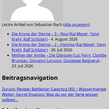
Letzte Artikel von Sebastian Bach
(
Alle anzeigen
)
Die Krone der Sterne – 3 – Noa (Kai Mayer, Yann
Krehl, Ralf Schlüter)
- 4. August 2026
Die Krone der Sterne – 2 – Hymnia (Kai Mayer, Yann
Krehl, Ralf Schlüter)
- 28. Juli 2026
Mythen der Antike – Die Odyssee (Luc Ferry, Clotilde
Bruneau, Giovanni Lorusso, Giuseppe Baiguera)
-
23. Juli 2026
Beitragsnavigation
Zurück:
Review: Battlestar Galactica 002 – Wassermangel
Weiter:
Secret Invasion: Was du vor der Serie wissen
solltest…