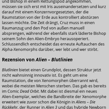
und Bishop in einem Rettungspod angekommen,
müssen sie sich erst mit Iris auseinandersetzen und kurz
darauf mit einem Konzernvorgesetzten, der die
Raumstation von der Erde aus kontrolliert abstürzen
lassen möchte. Die Zeit drängt, Cruz muss in einen
Raumanzug und den Pod von außen manuell
absprengen, während der ebenfalls stark lädierte Bishop
seinem Sohn den Alien-Embryo herausoperiert.
Schlussendlich entscheidet das erneute Auftauchen des
Alpha-Xenomorphs darüber, wer lebt und wer stirbt.
Rezension von
Alien – Blutlinien
Blutlinien
bietet einen Grundplot, dessen Struktur jetzt
nicht wahnsinnig innovativ ist. Es geht um eine
Raumstation, die von Xenomorphen überrannt wird,
wobei die meisten Menschen sterben. Das gab es bereits
im Comic
Dead Orbit
. Mit dabei ist diesmal ein neues
Alien-Exemplar, welches die Bandbreite der Xenomorphe
erweitert wie zuvor schon die Königin in
Aliens – Die
Rückkehr
, der Runner in
Alien 3
und das hybride Newborn