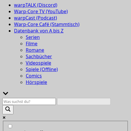
warpTALK (Discord)
Warp-Core TV (YouTube)
warpCast (Podcast)
Warp-Core Café (Stammtisch)
Datenbank von A bis Z
Serien
Filme
Romane
Sachbücher
Videospiele
Spiele (Offline)
Comics
Hörspiele