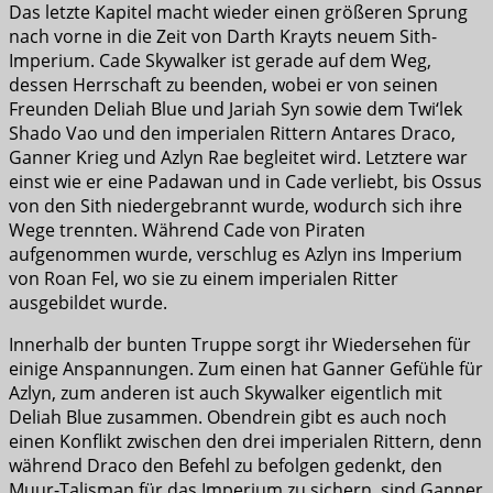
Das letzte Kapitel macht wieder einen größeren Sprung
nach vorne in die Zeit von Darth Krayts neuem Sith-
Imperium. Cade Skywalker ist gerade auf dem Weg,
dessen Herrschaft zu beenden, wobei er von seinen
Freunden Deliah Blue und Jariah Syn sowie dem Twi‘lek
Shado Vao und den imperialen Rittern Antares Draco,
Ganner Krieg und Azlyn Rae begleitet wird. Letztere war
einst wie er eine Padawan und in Cade verliebt, bis Ossus
von den Sith niedergebrannt wurde, wodurch sich ihre
Wege trennten. Während Cade von Piraten
aufgenommen wurde, verschlug es Azlyn ins Imperium
von Roan Fel, wo sie zu einem imperialen Ritter
ausgebildet wurde.
Innerhalb der bunten Truppe sorgt ihr Wiedersehen für
einige Anspannungen. Zum einen hat Ganner Gefühle für
Azlyn, zum anderen ist auch Skywalker eigentlich mit
Deliah Blue zusammen. Obendrein gibt es auch noch
einen Konflikt zwischen den drei imperialen Rittern, denn
während Draco den Befehl zu befolgen gedenkt, den
Muur-Talisman für das Imperium zu sichern, sind Ganner