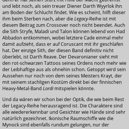
und lebt noch, als sein treuer Diener Darth Wyyrlok ihn
am Boden der Schlucht findet. Wie es scheint, hilft dieser
ihm beim Sterben nach, aber die
Legacy
-Reihe ist mit
diesem Beitrag zum Crossover noch nicht beendet. Auch
die Sith Stryfe, Maladi und Talon können lebend von Had
Abbadon entkommen, wobei letztere Cade einmal mehr
damit aufzieht, dass er auf Coruscant mit ihr geschlafen
hat. Der einzige Sith, der diesen Band definitiv nicht
überlebt, ist Darth Reave. Der Devaronianer sieht mit
den rot-schwarzen Tattoos seines Ordens noch mehr wie
der Leibhaftige aus als ohnehin schon. Getoppt wird sein
Aussehen nur noch von dem seines Meisters Krayt, der
mit seinem stachligen Kostüm direkt bei der finnischen
Heavy-Metal-Band
Lordi
mitspielen könnte.
Und da wären wir schon bei der Optik, die wie beim Rest
der Legacy-Reihe herausragend ist. Die Charaktere sind
alle wiedererkennbar und Gesichter wie Hände sind sehr
natürlich gezeichnet. Ikonische Raumschiffe wie die
Mynock sind ebenfalls rundum gelungen, nur der