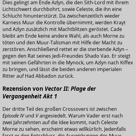
Dies gelingt am Ende Azlyn, die den Sith-Lord mit ihrem
Lichtschwert durchbohrt, sowie Celeste, die ihn eine
Schlucht hinunterstürzt. Da zwischenzeitlich wieder
Karness Muur die Kontrolle übernimmt, werden Krayt
und Azlyn zusätzlich mit Machtblitzen geröstet. Cade
bleibt am Ende keine andere Wahl, als auch Morne zu
töten und den Muur-Talisman mit Hilfe der Macht zu
zerstören. Anschließend rettet er die sterbende Azlyn –
gegen den Rat seines Jedi-Freundes Shado Vao. Er steigt
mit seinen Gefährten in die Mynock, um Azlyn nach Kiffex
zu bringen, und lässt die beiden anderen imperialen
Ritter auf Had Abbadon zurück.
Rezension von
Vector II: Plage der
Vergangenheit Akt 1
Der dritte Teil des großen Crossovers ist zwischen
Episode IV
und
V
angesiedelt. Warum Vader erst nach
zwei Jahrzehnten auf die Idee kommt, nach Celeste
Morne zu sehen, erscheint etwas willkürlich. Jedenfalls
fasst er den Entschluss, die Auswirkungen des Muur-