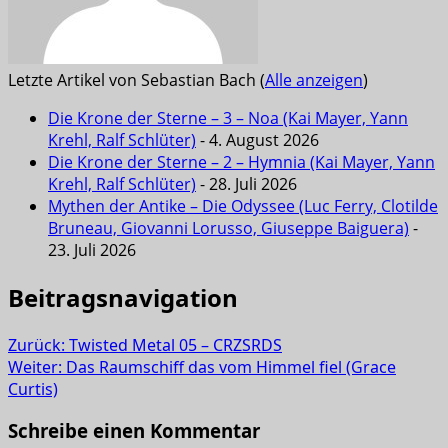
Letzte Artikel von Sebastian Bach
(
Alle anzeigen
)
Die Krone der Sterne – 3 – Noa (Kai Mayer, Yann
Krehl, Ralf Schlüter)
- 4. August 2026
Die Krone der Sterne – 2 – Hymnia (Kai Mayer, Yann
Krehl, Ralf Schlüter)
- 28. Juli 2026
Mythen der Antike – Die Odyssee (Luc Ferry, Clotilde
Bruneau, Giovanni Lorusso, Giuseppe Baiguera)
-
23. Juli 2026
Beitragsnavigation
Zurück:
Twisted Metal 05 – CRZSRDS
Weiter:
Das Raumschiff das vom Himmel fiel (Grace
Curtis)
Schreibe einen Kommentar