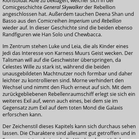
Klonsoldat Able zu beklagen, welcher sich in der
Comicgeschichte
General Skywalker
der Rebellion
angeschlossen hat. Außerdem tauchen Deena Shan und
Basso aus den Comicreihen
Imperium
und
Rebellion
wieder auf. In dieser Geschichte sind die beiden ebenso
Randfiguren wie Han Solo und Chewbacca.
Im Zentrum stehen Luke und Leia, die als Kinder eines
Jedi das Interesse von Karness Muurs Geist wecken. Der
Talisman will auf die Geschwister überspringen, da
Celestes Wille zu stark ist, während die beiden
unausgebildeten Machtnutzer noch formbar und daher
leichter zu kontrollieren sind. Morne verhindert den
Wechsel und nimmt den Fluch erneut auf sich. Mit dem
zurückgebliebenen Rebellenraumschiff erlegt sie sich ein
weiteres Exil auf, wenn auch eines, bei dem sie im
Gegensatz zum Exil auf dem toten Mond die Galaxis
erforschen kann.
Der Zeichenstil dieses Kapitels kann sich durchaus sehen
lassen. Die Charaktere sind allesamt gut getroffen und in