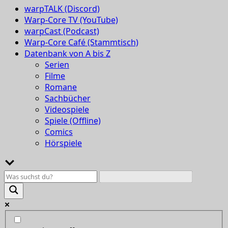
warpTALK (Discord)
Warp-Core TV (YouTube)
warpCast (Podcast)
Warp-Core Café (Stammtisch)
Datenbank von A bis Z
Serien
Filme
Romane
Sachbücher
Videospiele
Spiele (Offline)
Comics
Hörspiele