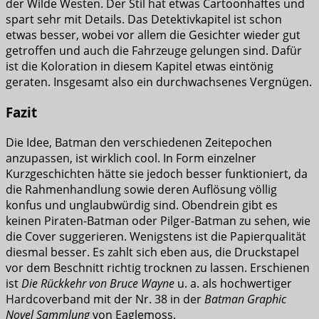
der Wilde Westen. Der Stil hat etwas Cartoonhaftes und
spart sehr mit Details. Das Detektivkapitel ist schon
etwas besser, wobei vor allem die Gesichter wieder gut
getroffen und auch die Fahrzeuge gelungen sind. Dafür
ist die Koloration in diesem Kapitel etwas eintönig
geraten. Insgesamt also ein durchwachsenes Vergnügen.
Fazit
Die Idee, Batman den verschiedenen Zeitepochen
anzupassen, ist wirklich cool. In Form einzelner
Kurzgeschichten hätte sie jedoch besser funktioniert, da
die Rahmenhandlung sowie deren Auflösung völlig
konfus und unglaubwürdig sind. Obendrein gibt es
keinen Piraten-Batman oder Pilger-Batman zu sehen, wie
die Cover suggerieren. Wenigstens ist die Papierqualität
diesmal besser. Es zahlt sich eben aus, die Druckstapel
vor dem Beschnitt richtig trocknen zu lassen. Erschienen
ist
Die Rückkehr von Bruce Wayne
u. a. als hochwertiger
Hardcoverband mit der Nr. 38 in der
Batman Graphic
Novel Sammlung
von Eaglemoss.