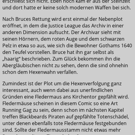
erschließt sich nicht. Eben noch kam er aus der Steinzeit
und dort hatte er keine solch modernen Waffen bei sich.
Nach Bruces Rettung wird erst einmal der Nebenplot
eröffnet, in dem die Justice League das Archiv in einer
anderen Dimension aufsucht. Der Archivar sieht mit
seinen Hörnern, dem roten Auge und dem schwarzen
Pelz in etwa so aus, wie sich die Bewohner Gothams 1640
den Teufel vorstellen. Bruce hat ihn gar selbst als
„haarig“ beschrieben. Zum Glück bekommen ihn die
Abergläubischen nicht zu sehen, denn die sind ohnehin
schon dem Hexenwahn verfallen.
Zumindest ist der Plot um die Hexenverfolgung ganz
interessant, auch wenn dabei aus unerfindlichen
Gründen eine Fledermaus ans Kirchentor gepfählt wird.
Fledermäuse scheinen in diesem Comic so eine Art
Running Gag zu sein, denn schon im nächsten Kapitel
treffen Blackbeards Piraten auf gepfählte Totenschädel,
unter denen ebenfalls tote Fledermäuse festgebunden
sind. Sollte der Fledermausstamm nicht etwas mehr