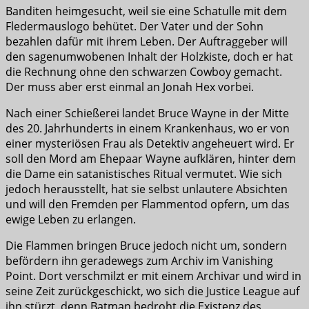
Banditen heimgesucht, weil sie eine Schatulle mit dem
Fledermauslogo behütet. Der Vater und der Sohn
bezahlen dafür mit ihrem Leben. Der Auftraggeber will
den sagenumwobenen Inhalt der Holzkiste, doch er hat
die Rechnung ohne den schwarzen Cowboy gemacht.
Der muss aber erst einmal an Jonah Hex vorbei.
Nach einer Schießerei landet Bruce Wayne in der Mitte
des 20. Jahrhunderts in einem Krankenhaus, wo er von
einer mysteriösen Frau als Detektiv angeheuert wird. Er
soll den Mord am Ehepaar Wayne aufklären, hinter dem
die Dame ein satanistisches Ritual vermutet. Wie sich
jedoch herausstellt, hat sie selbst unlautere Absichten
und will den Fremden per Flammentod opfern, um das
ewige Leben zu erlangen.
Die Flammen bringen Bruce jedoch nicht um, sondern
befördern ihn geradewegs zum Archiv im Vanishing
Point. Dort verschmilzt er mit einem Archivar und wird in
seine Zeit zurückgeschickt, wo sich die Justice League auf
ihn stürzt, denn Batman bedroht die Existenz des