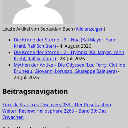
Letzte Artikel von Sebastian Bach
(
Alle anzeigen
)
Die Krone der Sterne – 3 – Noa (Kai Mayer, Yann
Krehl, Ralf Schlüter)
- 4. August 2026
Die Krone der Sterne – 2 – Hymnia (Kai Mayer, Yann
Krehl, Ralf Schlüter)
- 28. Juli 2026
Mythen der Antike – Die Odyssee (Luc Ferry, Clotilde
Bruneau, Giovanni Lorusso, Giuseppe Baiguera)
-
23. Juli 2026
Beitragsnavigation
Zurück:
Star Trek Discovery 053 – Der Rosettastein
Weiter:
Review: Heliosphere 2265 – Band 39: Das
Erwachen