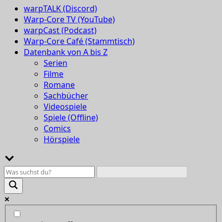
warpTALK (Discord)
Warp-Core TV (YouTube)
warpCast (Podcast)
Warp-Core Café (Stammtisch)
Datenbank von A bis Z
Serien
Filme
Romane
Sachbücher
Videospiele
Spiele (Offline)
Comics
Hörspiele