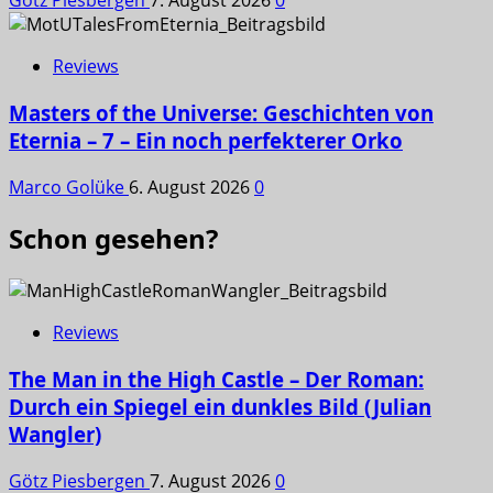
Götz Piesbergen
7. August 2026
0
Reviews
Masters of the Universe: Geschichten von
Eternia – 7 – Ein noch perfekterer Orko
Marco Golüke
6. August 2026
0
Schon gesehen?
Reviews
The Man in the High Castle – Der Roman:
Durch ein Spiegel ein dunkles Bild (Julian
Wangler)
Götz Piesbergen
7. August 2026
0