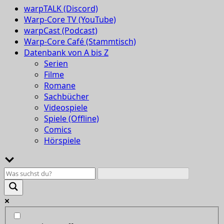
warpTALK (Discord)
Warp-Core TV (YouTube)
warpCast (Podcast)
Warp-Core Café (Stammtisch)
Datenbank von A bis Z
Serien
Filme
Romane
Sachbücher
Videospiele
Spiele (Offline)
Comics
Hörspiele