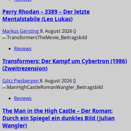
Perry Rhodan – 3389 – Der letzte
Mentalstabile (Leo Lukas)
Markus Gersting
8. August 2026
0
Reviews
Transformers: Der Kampf um Cybertron (1986)
(Zweitrezension)
Götz Piesbergen
8. August 2026
0
Reviews
The Man in the High Castle – Der Roman:
Durch ein Spiegel ein dunkles Bild (Julian
Wangler)