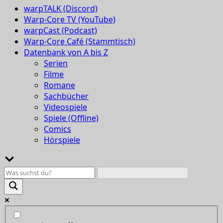
warpTALK (Discord)
Warp-Core TV (YouTube)
warpCast (Podcast)
Warp-Core Café (Stammtisch)
Datenbank von A bis Z
Serien
Filme
Romane
Sachbücher
Videospiele
Spiele (Offline)
Comics
Hörspiele