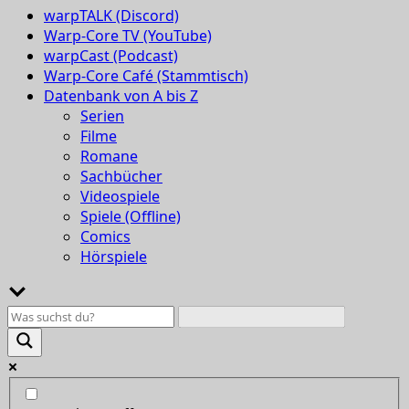
warpTALK (Discord)
Warp-Core TV (YouTube)
warpCast (Podcast)
Warp-Core Café (Stammtisch)
Datenbank von A bis Z
Serien
Filme
Romane
Sachbücher
Videospiele
Spiele (Offline)
Comics
Hörspiele