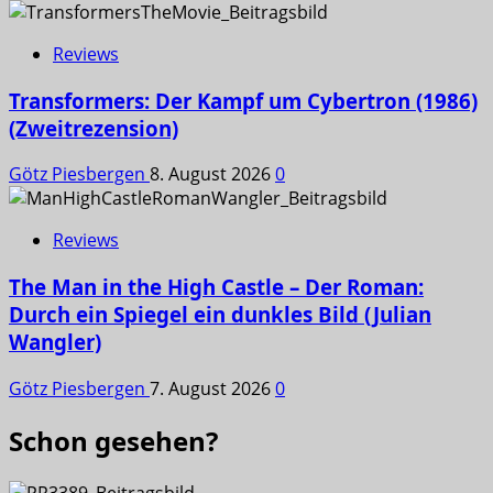
Reviews
Transformers: Der Kampf um Cybertron (1986)
(Zweitrezension)
Götz Piesbergen
8. August 2026
0
Reviews
The Man in the High Castle – Der Roman:
Durch ein Spiegel ein dunkles Bild (Julian
Wangler)
Götz Piesbergen
7. August 2026
0
Schon gesehen?