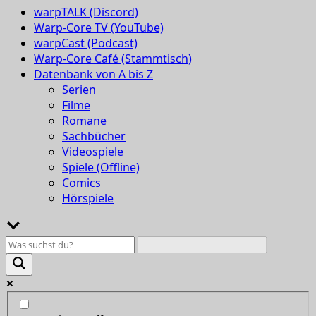
warpTALK (Discord)
Warp-Core TV (YouTube)
warpCast (Podcast)
Warp-Core Café (Stammtisch)
Datenbank von A bis Z
Serien
Filme
Romane
Sachbücher
Videospiele
Spiele (Offline)
Comics
Hörspiele