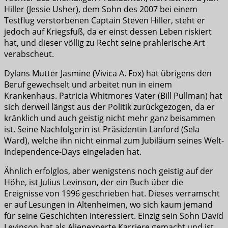
Hiller (Jessie Usher), dem Sohn des 2007 bei einem
Testflug verstorbenen Captain Steven Hiller, steht er
jedoch auf Kriegsfuß, da er einst dessen Leben riskiert
hat, und dieser völlig zu Recht seine prahlerische Art
verabscheut.
Dylans Mutter Jasmine (Vivica A. Fox) hat übrigens den
Beruf gewechselt und arbeitet nun in einem
Krankenhaus. Patricia Whitmores Vater (Bill Pullman) hat
sich derweil längst aus der Politik zurückgezogen, da er
kränklich und auch geistig nicht mehr ganz beisammen
ist. Seine Nachfolgerin ist Präsidentin Lanford (Sela
Ward), welche ihn nicht einmal zum Jubiläum seines Welt-
Independence-Days eingeladen hat.
Ähnlich erfolglos, aber wenigstens noch geistig auf der
Höhe, ist Julius Levinson, der ein Buch über die
Ereignisse von 1996 geschrieben hat. Dieses verramscht
er auf Lesungen in Altenheimen, wo sich kaum jemand
für seine Geschichten interessiert. Einzig sein Sohn David
Levinson hat als Alienexperte Karriere gemacht und ist