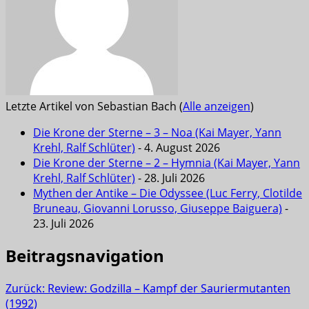
Letzte Artikel von Sebastian Bach
(
Alle anzeigen
)
Die Krone der Sterne – 3 – Noa (Kai Mayer, Yann
Krehl, Ralf Schlüter)
- 4. August 2026
Die Krone der Sterne – 2 – Hymnia (Kai Mayer, Yann
Krehl, Ralf Schlüter)
- 28. Juli 2026
Mythen der Antike – Die Odyssee (Luc Ferry, Clotilde
Bruneau, Giovanni Lorusso, Giuseppe Baiguera)
-
23. Juli 2026
Beitragsnavigation
Zurück:
Review: Godzilla – Kampf der Sauriermutanten
(1992)