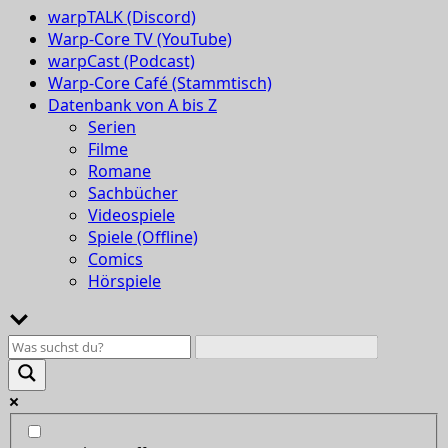
warpTALK (Discord)
Warp-Core TV (YouTube)
warpCast (Podcast)
Warp-Core Café (Stammtisch)
Datenbank von A bis Z
Serien
Filme
Romane
Sachbücher
Videospiele
Spiele (Offline)
Comics
Hörspiele