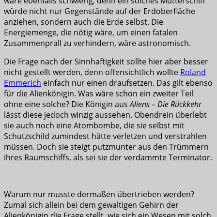
wäre ebenfalls schwierig, denn ein solches Mutterschiff
würde nicht nur Gegenstände auf der Erdoberfläche
anziehen, sondern auch die Erde selbst. Die
Energiemenge, die nötig wäre, um einen fatalen
Zusammenprall zu verhindern, wäre astronomisch.
Die Frage nach der Sinnhaftigkeit sollte hier aber besser
nicht gestellt werden, denn offensichtlich wollte
Roland
Emmerich
einfach nur einen draufsetzen. Das gilt ebenso
für die Alienkönigin. Was wäre schon ein zweiter Teil
ohne eine solche? Die Königin aus
Aliens – Die Rückkehr
lässt diese jedoch winzig aussehen. Obendrein überlebt
sie auch noch eine Atombombe, die sie selbst mit
Schutzschild zumindest hätte verletzen und verstrahlen
müssen. Doch sie steigt putzmunter aus den Trümmern
ihres Raumschiffs, als sei sie der verdammte Terminator.
Warum nur musste dermaßen übertrieben werden?
Zumal sich allein bei dem gewaltigen Gehirn der
Alienkönigin die Frage stellt, wie sich ein Wesen mit solch