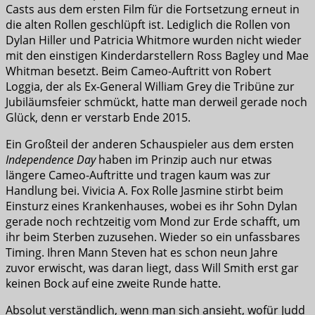
Casts aus dem ersten Film für die Fortsetzung erneut in
die alten Rollen geschlüpft ist. Lediglich die Rollen von
Dylan Hiller und Patricia Whitmore wurden nicht wieder
mit den einstigen Kinderdarstellern Ross Bagley und Mae
Whitman besetzt. Beim Cameo-Auftritt von Robert
Loggia, der als Ex-General William Grey die Tribüne zur
Jubiläumsfeier schmückt, hatte man derweil gerade noch
Glück, denn er verstarb Ende 2015.
Ein Großteil der anderen Schauspieler aus dem ersten
Independence Day
haben im Prinzip auch nur etwas
längere Cameo-Auftritte und tragen kaum was zur
Handlung bei. Vivicia A. Fox Rolle Jasmine stirbt beim
Einsturz eines Krankenhauses, wobei es ihr Sohn Dylan
gerade noch rechtzeitig vom Mond zur Erde schafft, um
ihr beim Sterben zuzusehen. Wieder so ein unfassbares
Timing. Ihren Mann Steven hat es schon neun Jahre
zuvor erwischt, was daran liegt, dass Will Smith erst gar
keinen Bock auf eine zweite Runde hatte.
Absolut verständlich, wenn man sich ansieht, wofür Judd