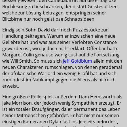
besser gewesen, den Cameoauftritt auf die erfolglose
Buchlesung zu beschränken, denn statt Geistesblitzen,
welche zur Lösung beitragen, entspringen seiner
Blitzbirne nur noch geistlose Schnapsideen.
Einzig sein Sohn David darf noch Puzzlestücke zur
Handlung beitragen. Warum er inzwischen eine neue
Geliebte hat und was aus seiner Verlobten Constance
geworden ist, wird jedoch nicht erklärt. Offenbar hatte
Margaret Colin genauso wenig Lust auf die Fortsetzung
wie Will Smith. So muss sich
Jeff Goldblum
allein mit den
neuen Charakteren rumschlagen, von denen gerademal
der afrikanische Warlord ein wenig Profil hat und sich
zumindest im Nahkampf gegen die Aliens als hilfreich
erweist.
Eine größere Rolle spielt außerdem Liam Hemsworth als
Jake Morrison, der jedoch wenig Sympathien erzeugt. Er
ist ein totaler Draufgänger, da er permanent das Leben
seiner Mitmenschen gefährdet. Er hat nicht nur seinen
einstigen Kameraden Dylan fast ins Jenseits befördert,