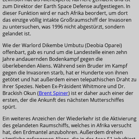
zum Direktor der Earth Space Defense aufgestiegen. In
dieser Funktion wird er nach Afrika beordert, um dort
das einzige völlig intakte Großraumschiff der Invasoren
zu untersuchen, was 1996 nicht abgestürzt, sondern
gelandet ist.
Wie der Warlord Dikembe Umbutu (Deobia Oparei)
offenbart, gab es rund um die Landestelle einen zehn
Jahre andauernden Bodenkampf gegen die
überlebenden Aliens. Während sein Bruder im Kampf
gegen die Invasoren starb, hat er Hunderte von ihnen
getötet und hat außerdem einen telepathischen Draht zu
ihrer Spezies. Neben Ex-Präsident Whitmore und Dr.
Brackish Okun (
Brent Spiner
) ist er daher auch einer der
ersten, der die Ankunft des nächsten Mutterschiffes
spürt.
Ein weiteres Anzeichen der Wiederkehr ist die Aktivierung
des gelandeten Raumschiffs, welches in Afrika versucht
hat, den Erdmantel anzubohren. Außerdem drehen
sämtliche gefangenen Aliens, die in der Area 51 inhaftiert