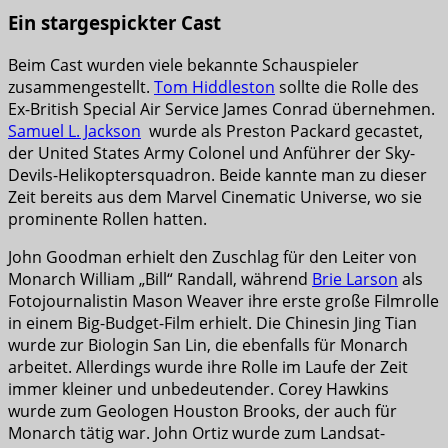
Ein stargespickter Cast
Beim Cast wurden viele bekannte Schauspieler
zusammengestellt.
Tom Hiddleston
sollte die Rolle des
Ex-British Special Air Service James Conrad übernehmen.
Samuel L. Jackson
wurde als Preston Packard gecastet,
der United States Army Colonel und Anführer der Sky-
Devils-Helikoptersquadron. Beide kannte man zu dieser
Zeit bereits aus dem Marvel Cinematic Universe, wo sie
prominente Rollen hatten.
John Goodman erhielt den Zuschlag für den Leiter von
Monarch William „Bill“ Randall, während
Brie Larson
als
Fotojournalistin Mason Weaver ihre erste große Filmrolle
in einem Big-Budget-Film erhielt. Die Chinesin Jing Tian
wurde zur Biologin San Lin, die ebenfalls für Monarch
arbeitet. Allerdings wurde ihre Rolle im Laufe der Zeit
immer kleiner und unbedeutender. Corey Hawkins
wurde zum Geologen Houston Brooks, der auch für
Monarch tätig war. John Ortiz wurde zum Landsat-