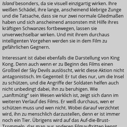
Island
besonders, da sie visuell einzigartig wirken. Ihre
weißen Schädel, ihre lange, anscheinend klebrige Zunge
und die Tatsache, dass sie nur zwei normale Gliedmaßen
haben und sich anscheinend ansonsten mit Hilfe ihres
kräftigen Schwanzes fortbewegen, lassen sie
unverwechselbar wirken. Und mit ihrem durchaus
intelligenten Vorgehen werden sie in dem Film zu
gefährlichen Gegnern.
Interessant ist dabei ebenfalls die Darstellung von King
Kong. Denn auch wenn er zu Beginn des Films einen
Großteil der Sky Devils auslöscht, wirkt diese Aktion nicht
antagonistisch. Im Gegenteil: Er tut dies nur, um die Insel
zu schützen, und die Angriffe der Soldaten helfen auch
nicht unbedingt dabei, ihn zu beruhigen. Wie
„sanftmütig“ sein Wesen wirklich ist, zeigt sich dann im
weiteren Verlauf des Films. Er weiß durchaus, wen er
schützen muss und wen nicht. Wobei darauf verzichtet
wird, ihn zu menschlich darzustellen, denn er ist immer
noch ein Tier. Übrigens wird auf das Auf-die-Brust-
Trommeln, das man aus anderen Filmauftritten kennt,