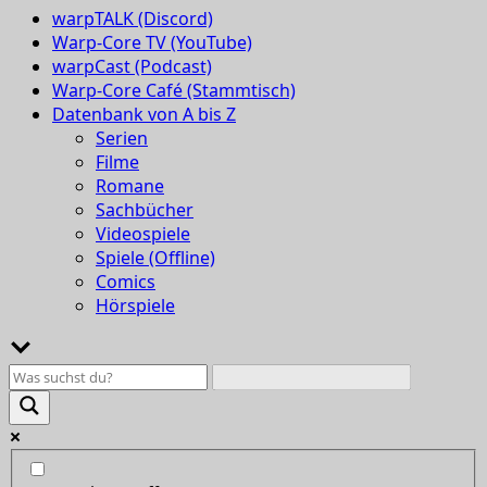
warpTALK (Discord)
Warp-Core TV (YouTube)
warpCast (Podcast)
Warp-Core Café (Stammtisch)
Datenbank von A bis Z
Serien
Filme
Romane
Sachbücher
Videospiele
Spiele (Offline)
Comics
Hörspiele