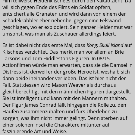
Film teilweise Heldenklischees durch den Kakao zieht. Da
will sich gegen Ende des Films ein Soldat opfern,
entsichert alle Granaten und wird dann von einem der
Schädekrabbler eher nebenbei gegen eine Felswand
geschlagen, wo er explodiert. Sein ganzer Heldenmut war
umsonst, was man als Zuschauer allerdings feiert.
Es ist dabei nicht das erste Mal, dass
Kong: Skull Island
auf
Klischees verzichtet. Das merkt man vor allem an Brie
Larsons und Tom Hiddlestons Figuren. In 08/15-
Actionfilmen würde man erwarten, dass sie die Damsel in
Distress ist, derweil er der große Heroe ist, weshalb sich
dann beide ineinander verlieben. Das ist hier nicht der
Fall. Stattdessen wird Mason Weaver als durchaus
gleichberechtigt mit den männlichen Figuren dargestellt.
Sie ist intelligent und kann mit den Männern mithalten.
Der Figur James Conrad fällt hingegen die Rolle zu, den
Haufen zusammenzuhalten und fürs Überleben zu
sorgen, was ihm nicht immer gelingt. Denn sterben auf
einer solchen Insel die Charaktere mitunter auf
faszinierende Art und Weise.