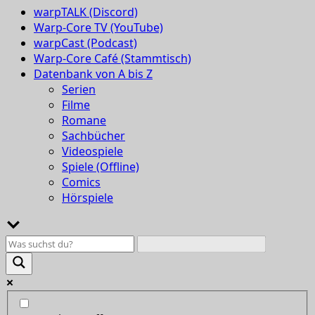
warpTALK (Discord)
Warp-Core TV (YouTube)
warpCast (Podcast)
Warp-Core Café (Stammtisch)
Datenbank von A bis Z
Serien
Filme
Romane
Sachbücher
Videospiele
Spiele (Offline)
Comics
Hörspiele