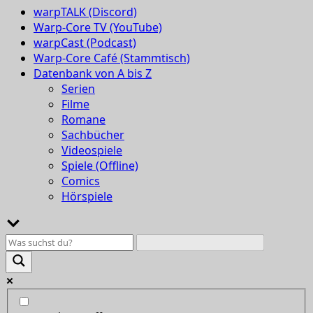
warpTALK (Discord)
Warp-Core TV (YouTube)
warpCast (Podcast)
Warp-Core Café (Stammtisch)
Datenbank von A bis Z
Serien
Filme
Romane
Sachbücher
Videospiele
Spiele (Offline)
Comics
Hörspiele