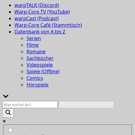
warpTALK (Discord)
Warp-Core TV (YouTube)
warpCast (Podcast)
Warp-Core Café (Stammtisch)
Datenbank von A bis Z
Serien
Filme
Romane
Sachbücher
Videospiele
Spiele (Offline)
Comics
Hörspiele