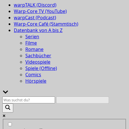
warpTALK (Discord)
Warp-Core TV (YouTube)
warpCast (Podcast)
Warp-Core Café (Stammtisch)
Datenbank von A bis Z
Serien
Filme
Romane
Sachbücher
Videospiele
Spiele (Offline)
Comics
Hörspiele