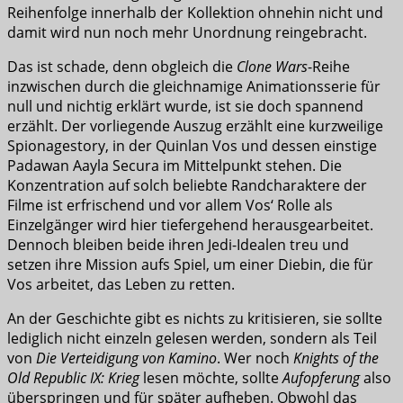
Reihenfolge innerhalb der Kollektion ohnehin nicht und
damit wird nun noch mehr Unordnung reingebracht.
Das ist schade, denn obgleich die
Clone Wars
-Reihe
inzwischen durch die gleichnamige Animationsserie für
null und nichtig erklärt wurde, ist sie doch spannend
erzählt. Der vorliegende Auszug erzählt eine kurzweilige
Spionagestory, in der Quinlan Vos und dessen einstige
Padawan Aayla Secura im Mittelpunkt stehen. Die
Konzentration auf solch beliebte Randcharaktere der
Filme ist erfrischend und vor allem Vos‘ Rolle als
Einzelgänger wird hier tiefergehend herausgearbeitet.
Dennoch bleiben beide ihren Jedi-Idealen treu und
setzen ihre Mission aufs Spiel, um einer Diebin, die für
Vos arbeitet, das Leben zu retten.
An der Geschichte gibt es nichts zu kritisieren, sie sollte
lediglich nicht einzeln gelesen werden, sondern als Teil
von
Die Verteidigung von Kamino
. Wer noch
Knights of the
Old Republic IX: Krieg
lesen möchte, sollte
Aufopferung
also
überspringen und für später aufheben. Obwohl das