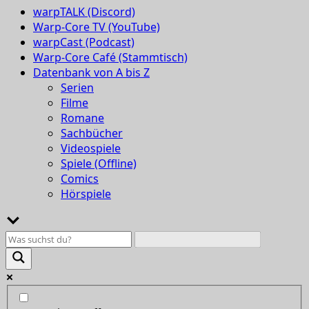
warpTALK (Discord)
Warp-Core TV (YouTube)
warpCast (Podcast)
Warp-Core Café (Stammtisch)
Datenbank von A bis Z
Serien
Filme
Romane
Sachbücher
Videospiele
Spiele (Offline)
Comics
Hörspiele