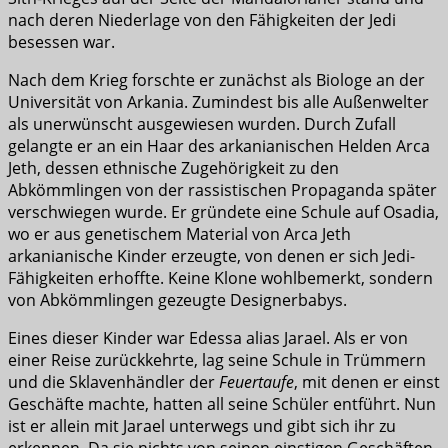
nach deren Niederlage von den Fähigkeiten der Jedi
besessen war.
Nach dem Krieg forschte er zunächst als Biologe an der
Universität von Arkania. Zumindest bis alle Außenwelter
als unerwünscht ausgewiesen wurden. Durch Zufall
gelangte er an ein Haar des arkanianischen Helden Arca
Jeth, dessen ethnische Zugehörigkeit zu den
Abkömmlingen von der rassistischen Propaganda später
verschwiegen wurde. Er gründete eine Schule auf Osadia,
wo er aus genetischem Material von Arca Jeth
arkanianische Kinder erzeugte, von denen er sich Jedi-
Fähigkeiten erhoffte. Keine Klone wohlbemerkt, sondern
von Abkömmlingen gezeugte Designerbabys.
Eines dieser Kinder war Edessa alias Jarael. Als er von
einer Reise zurückkehrte, lag seine Schule in Trümmern
und die Sklavenhändler der
Feuertaufe
, mit denen er einst
Geschäfte machte, hatten all seine Schüler entführt. Nun
ist er allein mit Jarael unterwegs und gibt sich ihr zu
erkennen. Da sie nichts von seinen einstigen Geschäften