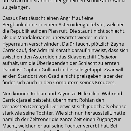
um so an den Standort der geheimen Schule auf Osadia
zu gelangen.
Cassus Fett täuscht einen Angriff auf eine
Bergbaukolonie in einem Asteroidengürtel vor, welcher
die Republik auf den Plan ruft. Die staunt nicht schlecht,
als die Mandalorianer unerwartet wieder in den
Hyperraum verschwinden. Dafür taucht plötzlich Zayne
Carrick auf, der Admiral Karath darauf hinweist, dass sich
zwischen den Asteroiden das Sklavenschiff
Gladiator
aufhält, um die Überlebenden der Schlacht zu ernten.
Damit ist Captain Golliard in die Falle getappt. Zwar will
er den Standort von Osadia nicht preisgeben, aber der
findet sich auch in den Computern seines Kreuzers.
Nun können Rohlan und Zayne zu Hilfe eilen. Während
Carrick Jarael beisteht, übernimmt Rohlan den
verhassten Demagol. Der erweist sich jedoch als ebenso
stark wie seine Tochter. Wie sich nun herausstellt, hatte
nämlich der Zeltroner die ganze Zeit einen Zugang zur
Macht, welchen er auf seine Tochter vererbt hat. Bei