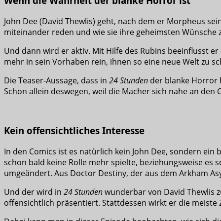
Wenn die Wahrheit der blanke Horror ist
John Dee (David Thewlis) geht, nach dem er Morpheus seines
miteinander reden und wie sie ihre geheimsten Wünsche 
Und dann wird er aktiv. Mit Hilfe des Rubins beeinflusst e
mehr in sein Vorhaben rein, ihnen so eine neue Welt zu s
Die Teaser-Aussage, dass in
24 Stunden
der blanke Horror h
Schon allein deswegen, weil die Macher sich nahe an den 
Kein offensichtliches Interesse
In den Comics ist es natürlich kein John Dee, sondern e
schon bald keine Rolle mehr spielte, beziehungsweise es 
umgeändert. Aus Doctor Destiny, der aus dem Arkham Asyl
Und der wird in
24 Stunden
wunderbar von David Thewlis zum
offensichtlich präsentiert. Stattdessen wirkt er die meiste 