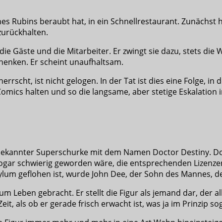
 Rubins beraubt hat, in ein Schnellrestaurant. Zunächst hält
zurückhalten.
r die Gäste und die Mitarbeiter. Er zwingt sie dazu, stets d
chenken. Er scheint unaufhaltsam.
errscht, ist nicht gelogen. In der Tat ist dies eine Folge, 
Comics halten und so die langsame, aber stetige Eskalation
in bekannter Superschurke mit dem Namen Doctor Destiny. 
sogar schwierig geworden wäre, die entsprechenden Lizenzen
um geflohen ist, wurde John Dee, der Sohn des Mannes, de
 Leben gebracht. Er stellt die Figur als jemand dar, der all
Zeit, als ob er gerade frisch erwacht ist, was ja im Prinzip s