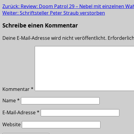
Zurück:
Review: Doom Patrol 29 – Nebel mit einzelnen Wa
Weiter:
Schriftsteller Peter Straub verstorben
Schreibe einen Kommentar
Deine E-Mail-Adresse wird nicht veröffentlicht.
Erforderlic
Kommentar
*
Name
*
E-Mail-Adresse
*
Website