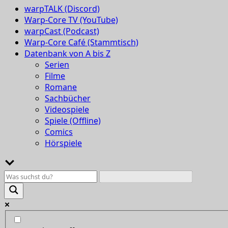
warpTALK (Discord)
Warp-Core TV (YouTube)
warpCast (Podcast)
Warp-Core Café (Stammtisch)
Datenbank von A bis Z
Serien
Filme
Romane
Sachbücher
Videospiele
Spiele (Offline)
Comics
Hörspiele