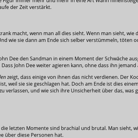
e Figur immer mehr und mehr in eine Art Wahn hineinsteige
ufe der Zeit verstärkt.
s krank macht, wenn man all dies sieht. Wenn man sieht, wie 
d wie sie dann am Ende sich selber verstümmeln, töten od
 John Dee den Sandman in einem Moment der Schwäche ausge
. Dass John Dee weiter agieren kann, ohne dass ihn jemand 
den
zeigt, dass einige von ihnen das nicht verdienen. Der Ko
ist, weil sie sie geschlagen hat. Doch am Ende ist dies einem
u verlassen, und wie sich ihre Unsicherheit über das, was 
 die letzten Momente sind brachial und brutal. Man sieht, wi
Dee über diese Personen hat.