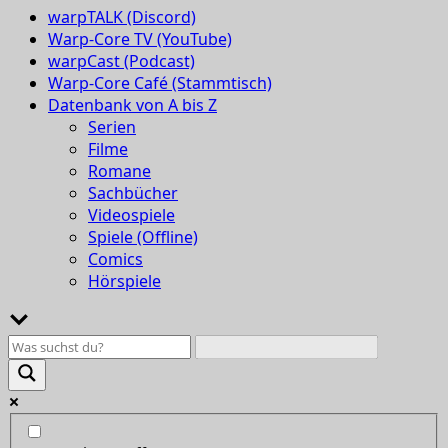
warpTALK (Discord)
Warp-Core TV (YouTube)
warpCast (Podcast)
Warp-Core Café (Stammtisch)
Datenbank von A bis Z
Serien
Filme
Romane
Sachbücher
Videospiele
Spiele (Offline)
Comics
Hörspiele