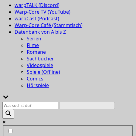
warpTALK (Discord)
Warp-Core TV (YouTube)
warpCast (Podcast)
Warp-Core Café (Stammtisch)
Datenbank von A bis Z
Serien
Filme
Romane
Sachbücher
Videospiele
Spiele (Offline)
Comics
Hörspiele