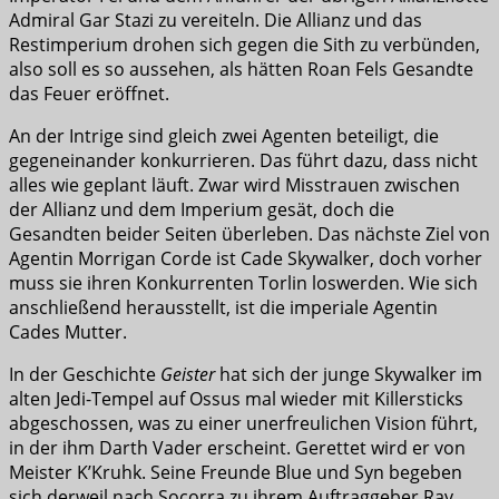
Admiral Gar Stazi zu vereiteln. Die Allianz und das
Restimperium drohen sich gegen die Sith zu verbünden,
also soll es so aussehen, als hätten Roan Fels Gesandte
das Feuer eröffnet.
An der Intrige sind gleich zwei Agenten beteiligt, die
gegeneinander konkurrieren. Das führt dazu, dass nicht
alles wie geplant läuft. Zwar wird Misstrauen zwischen
der Allianz und dem Imperium gesät, doch die
Gesandten beider Seiten überleben. Das nächste Ziel von
Agentin Morrigan Corde ist Cade Skywalker, doch vorher
muss sie ihren Konkurrenten Torlin loswerden. Wie sich
anschließend herausstellt, ist die imperiale Agentin
Cades Mutter.
In der Geschichte
Geister
hat sich der junge Skywalker im
alten Jedi-Tempel auf Ossus mal wieder mit Killersticks
abgeschossen, was zu einer unerfreulichen Vision führt,
in der ihm Darth Vader erscheint. Gerettet wird er von
Meister K’Kruhk. Seine Freunde Blue und Syn begeben
sich derweil nach Socorra zu ihrem Auftraggeber Rav,