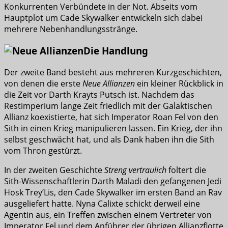
Konkurrenten Verbündete in der Not. Abseits vom
Hauptplot um Cade Skywalker entwickeln sich dabei
mehrere Nebenhandlungsstränge.
Die Handlung
Der zweite Band besteht aus mehreren Kurzgeschichten,
von denen die erste
Neue Allianzen
ein kleiner Rückblick in
die Zeit vor Darth Krayts Putsch ist. Nachdem das
Restimperium lange Zeit friedlich mit der Galaktischen
Allianz koexistierte, hat sich Imperator Roan Fel von den
Sith in einen Krieg manipulieren lassen. Ein Krieg, der ihn
selbst geschwächt hat, und als Dank haben ihn die Sith
vom Thron gestürzt.
In der zweiten Geschichte
Streng vertraulich
foltert die
Sith-Wissenschaftlerin Darth Maladi den gefangenen Jedi
Hosk Trey’Lis, den Cade Skywalker im ersten Band an Rav
ausgeliefert hatte. Nyna Calixte schickt derweil eine
Agentin aus, ein Treffen zwischen einem Vertreter von
Imperator Fel und dem Anführer der übrigen Allianzflotte