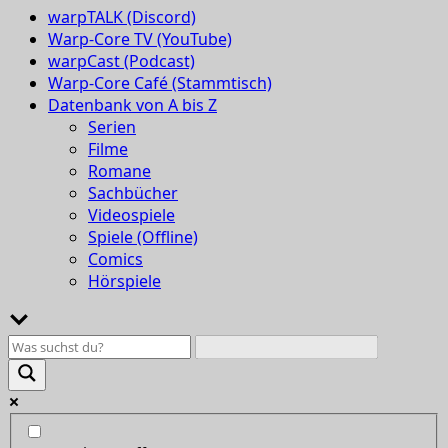
warpTALK (Discord)
Warp-Core TV (YouTube)
warpCast (Podcast)
Warp-Core Café (Stammtisch)
Datenbank von A bis Z
Serien
Filme
Romane
Sachbücher
Videospiele
Spiele (Offline)
Comics
Hörspiele