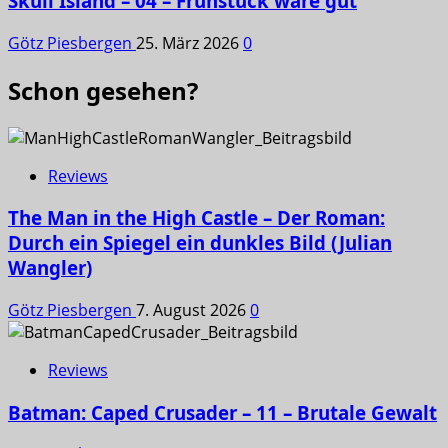
Skull Island – 04 – Frühstück wäre gut
Götz Piesbergen
25. März 2026
0
Schon gesehen?
Reviews
The Man in the High Castle – Der Roman:
Durch ein Spiegel ein dunkles Bild (Julian
Wangler)
Götz Piesbergen
7. August 2026
0
Reviews
Batman: Caped Crusader – 11 – Brutale Gewalt