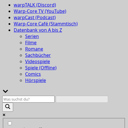
warpTALK (Discord)
Warp-Core TV (YouTube)
warpCast (Podcast)
Warp-Core Café (Stammtisch)
Datenbank von A bis Z
Serien
Filme
Romane
Sachbücher
Videospiele
Spiele (Offline)
Comics
Hörspiele