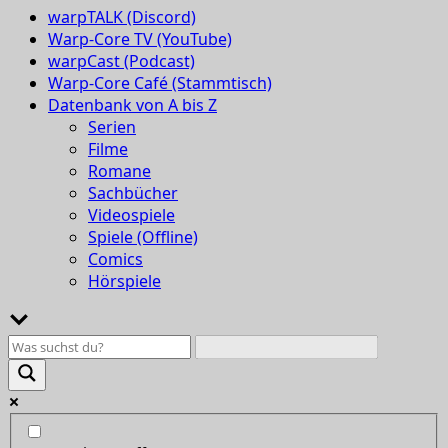
warpTALK (Discord)
Warp-Core TV (YouTube)
warpCast (Podcast)
Warp-Core Café (Stammtisch)
Datenbank von A bis Z
Serien
Filme
Romane
Sachbücher
Videospiele
Spiele (Offline)
Comics
Hörspiele