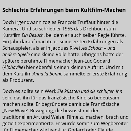
Schlechte Erfahrungen beim Kultfilm-Machen
Doch irgendwann zog es François Truffaut hinter die
Kamera. Und so schrieb er 1955 das Drehbuch zum
Kurzfilm
Ein Besuch
, bei dem er auch selber Regie führte.
Ein Jahr darauf machte er seine ersten Erfahrungen als
Schauspieler, als er in Jacques Rivettes
Schach – und
andere Spiele
eine kleine Rolle hatte. Übrigens hatte der
spätere berühmte Filmemacher Jean-Luc Godard
(
Alphaville
) hier ebenfalls einen kleinen Auftritt. Und mit
dem Kurzfilm
Anna la bonne
sammelte er erste Erfahrung
als Produzent.
Doch es sollte sein Werk
Sie küssten und sie schlugen ihn
sein, das ihn für das französische Kino so bedeutsam
machen sollte. Er begründete damit die Französische
„New Wave“-Bewegung, die bewusst mit der
traditionellen Art und Weise, Filme zu machen, brach und
gezielt experimentierte. Er wurde somit zum Wegbereiter
für Filmemacher wie Jean-Luc Godard oder Claude