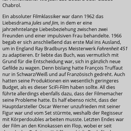
Chabrol.
Ein absoluter Filmklassiker war dann 1962 das
Liebesdrama
Jules und Jim,
in dem er eine
jahrzehntelange Liebesbeziehung zwischen zwei
Freunden und einer impulsiven Frau behandelte. 1966
begab er sich anschließend das erste Mal ins Ausland,
um in England Ray Bradburys Meisterwerk
Fahrenheit 451
zu adaptieren. Er liebte das Buch, was vermutlich mit
Grund für die Entscheidung war, sich in gänzlich neue
Gefilde zu wagen. Denn bislang hatte François Truffaut
nur in Schwarz/Weiß und auf Französisch gedreht. Auch
hatten seine Produktionen ein wesentlich geringeres
Budget, als es dieser SciFi-Film haben sollte. All dies
führte allerdings ebenfalls dazu, dass der Filmemacher
seine Probleme hatte. Es half ebenso nicht, dass der
Hauptdarsteller Oscar Werner unzufrieden mit seiner
Figur war und vom Set stürmte, weshalb der Regisseur
mit Körperdoubles arbeiten musste. Letzten Endes war
der Film an den Kinokassen ein Flop, wobei er seit