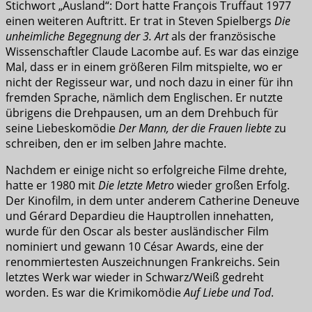
Stichwort „Ausland“: Dort hatte François Truffaut 1977
einen weiteren Auftritt. Er trat in Steven Spielbergs
Die
unheimliche Begegnung der 3. Art
als der französische
Wissenschaftler Claude Lacombe auf. Es war das einzige
Mal, dass er in einem größeren Film mitspielte, wo er
nicht der Regisseur war, und noch dazu in einer für ihn
fremden Sprache, nämlich dem Englischen. Er nutzte
übrigens die Drehpausen, um an dem Drehbuch für
seine Liebeskomödie
Der Mann, der die Frauen liebte
zu
schreiben, den er im selben Jahre machte.
Nachdem er einige nicht so erfolgreiche Filme drehte,
hatte er 1980 mit
Die letzte Metro
wieder großen Erfolg.
Der Kinofilm, in dem unter anderem Catherine Deneuve
und Gérard Depardieu die Hauptrollen innehatten,
wurde für den Oscar als bester ausländischer Film
nominiert und gewann 10 César Awards, eine der
renommiertesten Auszeichnungen Frankreichs. Sein
letztes Werk war wieder in Schwarz/Weiß gedreht
worden. Es war die Krimikomödie
Auf Liebe und Tod
.