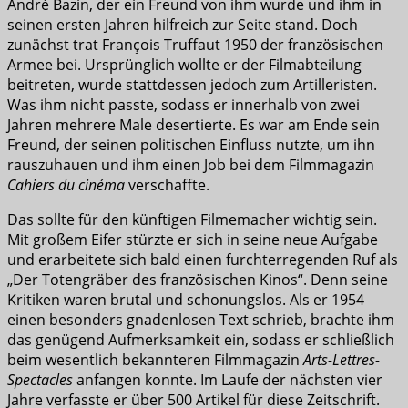
André Bazin, der ein Freund von ihm wurde und ihm in
seinen ersten Jahren hilfreich zur Seite stand. Doch
zunächst trat François Truffaut 1950 der französischen
Armee bei. Ursprünglich wollte er der Filmabteilung
beitreten, wurde stattdessen jedoch zum Artilleristen.
Was ihm nicht passte, sodass er innerhalb von zwei
Jahren mehrere Male desertierte. Es war am Ende sein
Freund, der seinen politischen Einfluss nutzte, um ihn
rauszuhauen und ihm einen Job bei dem Filmmagazin
Cahiers du cinéma
verschaffte.
Das sollte für den künftigen Filmemacher wichtig sein.
Mit großem Eifer stürzte er sich in seine neue Aufgabe
und erarbeitete sich bald einen furchterregenden Ruf als
„Der Totengräber des französischen Kinos“. Denn seine
Kritiken waren brutal und schonungslos. Als er 1954
einen besonders gnadenlosen Text schrieb, brachte ihm
das genügend Aufmerksamkeit ein, sodass er schließlich
beim wesentlich bekannteren Filmmagazin
Arts-Lettres-
Spectacles
anfangen konnte. Im Laufe der nächsten vier
Jahre verfasste er über 500 Artikel für diese Zeitschrift.