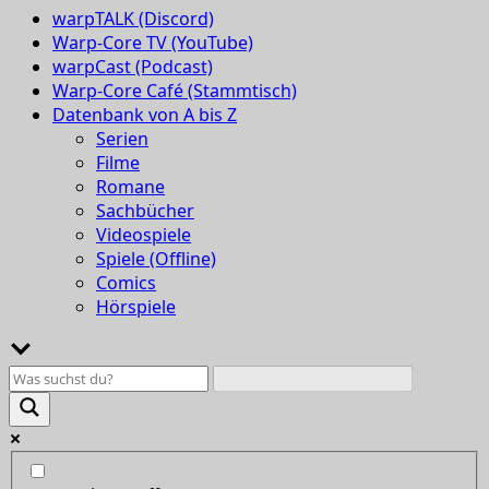
warpTALK (Discord)
Warp-Core TV (YouTube)
warpCast (Podcast)
Warp-Core Café (Stammtisch)
Datenbank von A bis Z
Serien
Filme
Romane
Sachbücher
Videospiele
Spiele (Offline)
Comics
Hörspiele