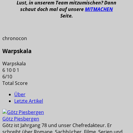
Lust, in unserem Team mitzumischen? Dann
schaut doch mal auf unsere
MITMACHEN
Seite.
chronocon
Warpskala
Warpskala
6
10
0
1
6
/
10
Total Score
Über
Letzte Artikel
Götz Piesbergen
Götz ist Jahrgang 78 und unser Chefredakteur. Er
schreibt über Romane, Sachbücher, Filme, Serien und