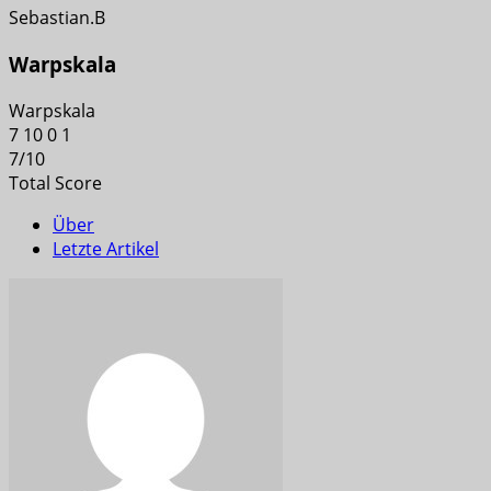
Sebastian.B
Warpskala
Warpskala
7
10
0
1
7
/
10
Total Score
Über
Letzte Artikel