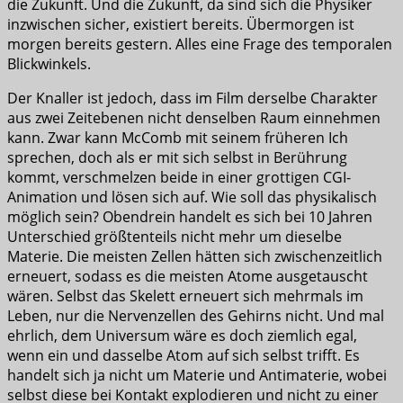
die Zukunft. Und die Zukunft, da sind sich die Physiker
inzwischen sicher, existiert bereits. Übermorgen ist
morgen bereits gestern. Alles eine Frage des temporalen
Blickwinkels.
Der Knaller ist jedoch, dass im Film derselbe Charakter
aus zwei Zeitebenen nicht denselben Raum einnehmen
kann. Zwar kann McComb mit seinem früheren Ich
sprechen, doch als er mit sich selbst in Berührung
kommt, verschmelzen beide in einer grottigen CGI-
Animation und lösen sich auf. Wie soll das physikalisch
möglich sein? Obendrein handelt es sich bei 10 Jahren
Unterschied größtenteils nicht mehr um dieselbe
Materie. Die meisten Zellen hätten sich zwischenzeitlich
erneuert, sodass es die meisten Atome ausgetauscht
wären. Selbst das Skelett erneuert sich mehrmals im
Leben, nur die Nervenzellen des Gehirns nicht. Und mal
ehrlich, dem Universum wäre es doch ziemlich egal,
wenn ein und dasselbe Atom auf sich selbst trifft. Es
handelt sich ja nicht um Materie und Antimaterie, wobei
selbst diese bei Kontakt explodieren und nicht zu einer