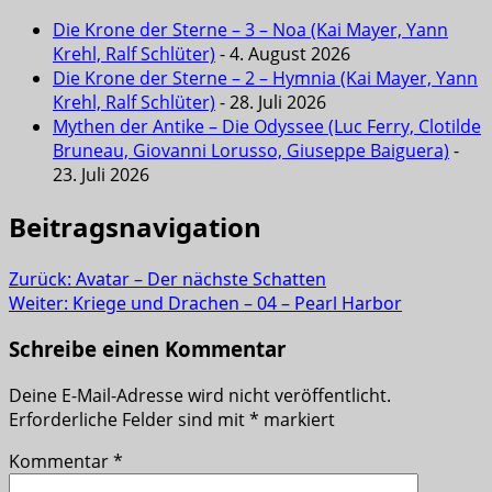
Die Krone der Sterne – 3 – Noa (Kai Mayer, Yann
Krehl, Ralf Schlüter)
- 4. August 2026
Die Krone der Sterne – 2 – Hymnia (Kai Mayer, Yann
Krehl, Ralf Schlüter)
- 28. Juli 2026
Mythen der Antike – Die Odyssee (Luc Ferry, Clotilde
Bruneau, Giovanni Lorusso, Giuseppe Baiguera)
-
23. Juli 2026
Beitragsnavigation
Zurück:
Avatar – Der nächste Schatten
Weiter:
Kriege und Drachen – 04 – Pearl Harbor
Schreibe einen Kommentar
Deine E-Mail-Adresse wird nicht veröffentlicht.
Erforderliche Felder sind mit
*
markiert
Kommentar
*