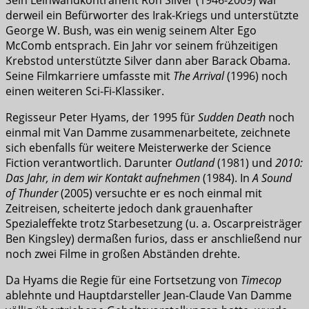
derweil ein Befürworter des Irak-Kriegs und unterstützte
George W. Bush, was ein wenig seinem Alter Ego
McComb entsprach. Ein Jahr vor seinem frühzeitigen
Krebstod unterstützte Silver dann aber Barack Obama.
Seine Filmkarriere umfasste mit
The Arrival
(1996) noch
einen weiteren Sci-Fi-Klassiker.
Regisseur Peter Hyams, der 1995 für
Sudden Death
noch
einmal mit Van Damme zusammenarbeitete, zeichnete
sich ebenfalls für weitere Meisterwerke der Science
Fiction verantwortlich. Darunter
Outland
(1981) und
2010:
Das Jahr, in dem wir Kontakt aufnehmen
(1984). In
A Sound
of Thunder
(2005) versuchte er es noch einmal mit
Zeitreisen, scheiterte jedoch dank grauenhafter
Spezialeffekte trotz Starbesetzung (u. a. Oscarpreisträger
Ben Kingsley) dermaßen furios, dass er anschließend nur
noch zwei Filme in großen Abständen drehte.
Da Hyams die Regie für eine Fortsetzung von
Timecop
ablehnte und Hauptdarsteller Jean-Claude Van Damme