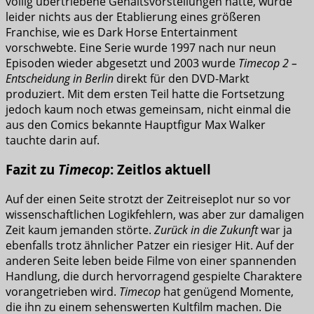
völlig übertriebene Gehaltsvorstellungen hatte, wurde
leider nichts aus der Etablierung eines größeren
Franchise, wie es Dark Horse Entertainment
vorschwebte. Eine Serie wurde 1997 nach nur neun
Episoden wieder abgesetzt und 2003 wurde
Timecop 2 –
Entscheidung in Berlin
direkt für den DVD-Markt
produziert. Mit dem ersten Teil hatte die Fortsetzung
jedoch kaum noch etwas gemeinsam, nicht einmal die
aus den Comics bekannte Hauptfigur Max Walker
tauchte darin auf.
Fazit zu
Timecop
: Zeitlos aktuell
Auf der einen Seite strotzt der Zeitreiseplot nur so vor
wissenschaftlichen Logikfehlern, was aber zur damaligen
Zeit kaum jemanden störte.
Zurück in die Zukunft
war ja
ebenfalls trotz ähnlicher Patzer ein riesiger Hit. Auf der
anderen Seite leben beide Filme von einer spannenden
Handlung, die durch hervorragend gespielte Charaktere
vorangetrieben wird.
Timecop
hat genügend Momente,
die ihn zu einem sehenswerten Kultfilm machen. Die