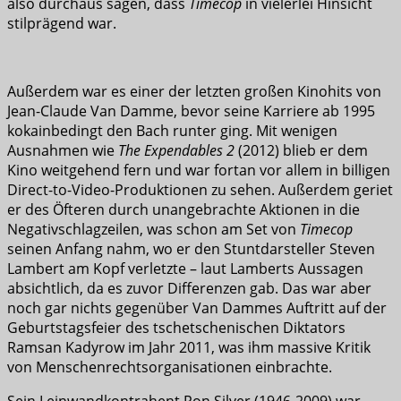
also durchaus sagen, dass
Timecop
in vielerlei Hinsicht
stilprägend war.
Außerdem war es einer der letzten großen Kinohits von
Jean-Claude Van Damme, bevor seine Karriere ab 1995
kokainbedingt den Bach runter ging. Mit wenigen
Ausnahmen wie
The Expendables 2
(2012) blieb er dem
Kino weitgehend fern und war fortan vor allem in billigen
Direct-to-Video-Produktionen zu sehen. Außerdem geriet
er des Öfteren durch unangebrachte Aktionen in die
Negativschlagzeilen, was schon am Set von
Timecop
seinen Anfang nahm, wo er den Stuntdarsteller Steven
Lambert am Kopf verletzte – laut Lamberts Aussagen
absichtlich, da es zuvor Differenzen gab. Das war aber
noch gar nichts gegenüber Van Dammes Auftritt auf der
Geburtstagsfeier des tschetschenischen Diktators
Ramsan Kadyrow im Jahr 2011, was ihm massive Kritik
von Menschenrechtsorganisationen einbrachte.
Sein Leinwandkontrahent Ron Silver (1946-2009) war