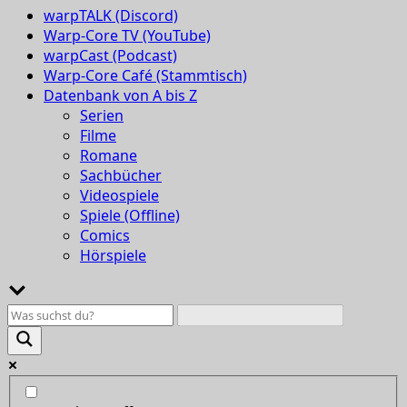
warpTALK (Discord)
Warp-Core TV (YouTube)
warpCast (Podcast)
Warp-Core Café (Stammtisch)
Datenbank von A bis Z
Serien
Filme
Romane
Sachbücher
Videospiele
Spiele (Offline)
Comics
Hörspiele