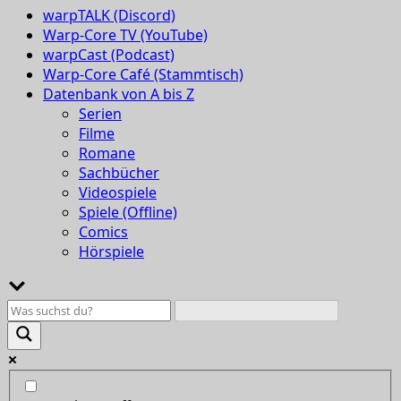
warpTALK (Discord)
Warp-Core TV (YouTube)
warpCast (Podcast)
Warp-Core Café (Stammtisch)
Datenbank von A bis Z
Serien
Filme
Romane
Sachbücher
Videospiele
Spiele (Offline)
Comics
Hörspiele