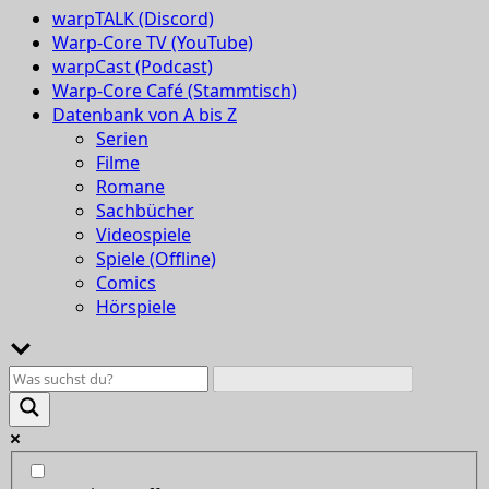
warpTALK (Discord)
Warp-Core TV (YouTube)
warpCast (Podcast)
Warp-Core Café (Stammtisch)
Datenbank von A bis Z
Serien
Filme
Romane
Sachbücher
Videospiele
Spiele (Offline)
Comics
Hörspiele