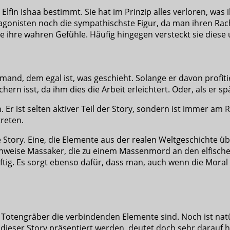
in Ishaa bestimmt. Sie hat im Prinzip alles verloren, was ihr 
agonisten noch die sympathischste Figur, da man ihren Rach
 sie ihre wahren Gefühle. Häufig hingegen versteckt sie dies
emand, dem egal ist, was geschieht. Solange er davon profitie
ern isst, da ihm dies die Arbeit erleichtert. Oder, als er sp
 Er ist selten aktiver Teil der Story, sondern ist immer am
treten.
te Story. Eine, die Elemente aus der realen Weltgeschichte 
 stellenweise Massaker, die zu einem Massenmord an den elf
tig. Es sorgt ebenso dafür, dass man, auch wenn die Moral d
Totengräber die verbindenden Elemente sind. Noch ist natü
dieser Story präsentiert werden, deutet doch sehr darauf hi