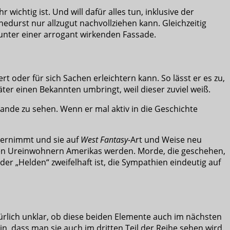
wichtig ist. Und will dafür alles tun, inklusive der
edurst nur allzugut nachvollziehen kann. Gleichzeitig
e unter einer arrogant wirkenden Fassade.
rt oder für sich Sachen erleichtern kann. So lässt er es zu,
äter einen Bekannten umbringt, weil dieser zuviel weiß.
 Rande zu sehen. Wenn er mal aktiv in die Geschichte
übernimmt und sie auf
West Fantasy
-Art und Weise neu
ischen Ureinwohnern Amerikas werden. Morde, die geschehen,
er „Helden“ zweifelhaft ist, die Sympathien eindeutig auf
rlich unklar, ob diese beiden Elemente auch im nächsten
n, dass man sie auch im dritten Teil der Reihe sehen wird.