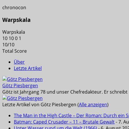
chronocon
Warpskala
Warpskala
10
10
0
1
10
/
10
Total Score
Über
Letzte Artikel
Götz Piesbergen
Götz ist Jahrgang 78 und unser Chefredakteur. Er schreib
Letzte Artikel von Götz Piesbergen
(
Alle anzeigen
)
The Man in the High Castle – Der Roman: Durch ein Sp
Batman: Caped Crusader – 11 – Brutale Gewalt
- 7. A
Unter Wasser rund um die Welt (1966)
- 6. August 20