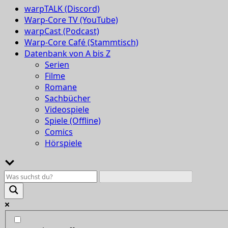
warpTALK (Discord)
Warp-Core TV (YouTube)
warpCast (Podcast)
Warp-Core Café (Stammtisch)
Datenbank von A bis Z
Serien
Filme
Romane
Sachbücher
Videospiele
Spiele (Offline)
Comics
Hörspiele