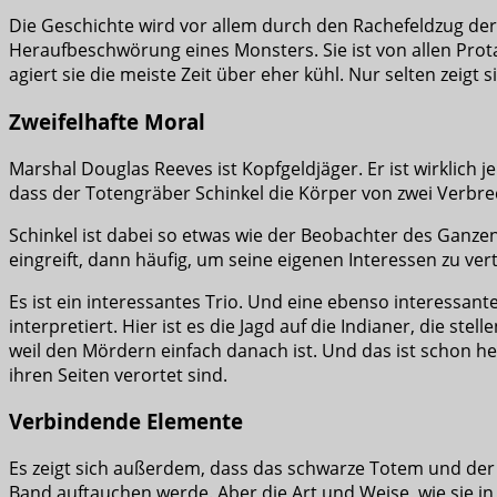
Die Geschichte wird vor allem durch den Rachefeldzug der Elf
Heraufbeschwörung eines Monsters. Sie ist von allen Prot
agiert sie die meiste Zeit über eher kühl. Nur selten zeigt
Zweifelhafte Moral
Marshal Douglas Reeves ist Kopfgeldjäger. Er ist wirklich j
dass der Totengräber Schinkel die Körper von zwei Verbrech
Schinkel ist dabei so etwas wie der Beobachter des Ganzen.
eingreift, dann häufig, um seine eigenen Interessen zu ver
Es ist ein interessantes Trio. Und eine ebenso interessan
interpretiert. Hier ist es die Jagd auf die Indianer, die
weil den Mördern einfach danach ist. Und das ist schon hef
ihren Seiten verortet sind.
Verbindende Elemente
Es zeigt sich außerdem, dass das schwarze Totem und der 
Band auftauchen werde. Aber die Art und Weise, wie sie in 