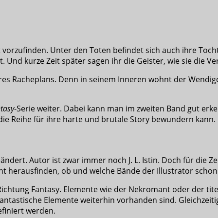
tot vorzufinden. Unter den Toten befindet sich auch ihre Toc
ist. Und kurze Zeit später sagen ihr die Geister, wie sie die
ihres Racheplans. Denn in seinem Inneren wohnt der Wendigo. 
tasy
-Serie weiter. Dabei kann man im zweiten Band gut erk
ie Reihe für ihre harte und brutale Story bewundern kann.
dert. Autor ist zwar immer noch J. L. Istin. Doch für die Ze
ht herausfinden, ob und welche Bände der Illustrator schon z
ichtung Fantasy. Elemente wie der Nekromant oder der tit
fantastische Elemente weiterhin vorhanden sind. Gleichzei
finiert werden.