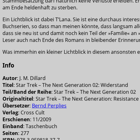
Stammbesatzung darf natürlich keine Verluste erleiden. E
am Ende heldenhaft zu sterben.
Ein Lichtblick ist dabei T‘Lana. Sie ist eine durchaus intere
Buchserien, so dass man meinen könnte, dass langsam alle 
dass sie neu ist und damit noch kein Teil der »Familie« an
Leser auch nach Ende des Romans in bleibender Erinneru
Was immerhin ein kleiner Lichtblick in diesem ansonsten 
Info
Autor
: J. M. Dillard
Titel
: Star Trek – The Next Generation 02: Widerstand
Teil/Band der Reihe
: Star Trek – The Next Generation 02
Originaltitel
: Star Trek – The Next Generation: Resistance
Übersetzer
:
Bernd Perplies
Verlag
: Cross Cult
Erschienen
: 11/2009
Einband
: Taschenbuch
Seiten
: 277