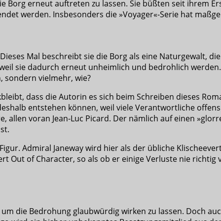
t, die Borg erneut auftreten zu lassen. Sie büßten seit ihrem
wendet werden. Insbesonders die »Voyager«-Serie hat maßge
 Dieses Mal beschreibt sie die Borg als eine Naturgewalt, d
 weil sie dadurch erneut unheimlich und bedrohlich werde
n, sondern vielmehr, wie?
leibt, dass die Autorin es sich beim Schreiben dieses Rom
eshalb entstehen können, weil viele Verantwortliche offensi
ere, allen voran Jean-Luc Picard. Der nämlich auf einen »glo
st.
ur. Admiral Janeway wird hier als der übliche Klischeevert
t Out of Character, so als ob er einige Verluste nie richti
 um die Bedrohung glaubwürdig wirken zu lassen. Doch auch