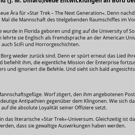
Neue Entwicklungen an Bord der
neue Ära für »Star Trek – The Next Generation«. Denn nac
s Mal die Mannschaft des titelgebenden Raumschiffes im Vo
 wurde in Florida geboren und ging auf die University of Sou
 lehrte sie Englisch als Fremdsprache an der American Univ
 auch SciFi und Horrorgeschichten.
Borg wieder zurück sind. Denn er spürt erneut das Lied ihres 
 befiehlt ihm, die eigentliche Mission der Enterprise fortzu
 und ignoriert die Befehle. Und sieht sich bald angesichts
es Mannschaftsgefüge. Worf zögert, den ihm angebotenen Po
eutige Antipathien gegenüber dem Klingonen. Wie sich das a
uf die absolute Loyalität seiner Offiziere setzt.
 das literarische »Star Trek«-Universum. Gleichzeitig ist d
 werden, dass sie gewaltige Auswirkungen haben werden.