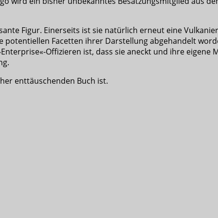
rgo wird ein bisher unbekanntes Besatzungsmitglied aus de
ssante Figur. Einerseits ist sie natürlich erneut eine Vulkanie
potentiellen Facetten ihrer Darstellung abgehandelt worden
 »Enterprise«-Offizieren ist, dass sie aneckt und ihre eigen
ng.
eher enttäuschenden Buch ist.