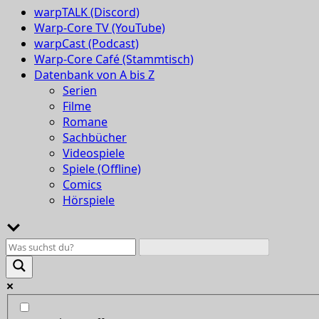
warpTALK (Discord)
Warp-Core TV (YouTube)
warpCast (Podcast)
Warp-Core Café (Stammtisch)
Datenbank von A bis Z
Serien
Filme
Romane
Sachbücher
Videospiele
Spiele (Offline)
Comics
Hörspiele