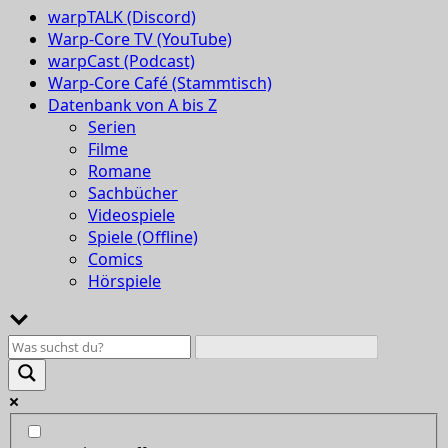
warpTALK (Discord)
Warp-Core TV (YouTube)
warpCast (Podcast)
Warp-Core Café (Stammtisch)
Datenbank von A bis Z
Serien
Filme
Romane
Sachbücher
Videospiele
Spiele (Offline)
Comics
Hörspiele