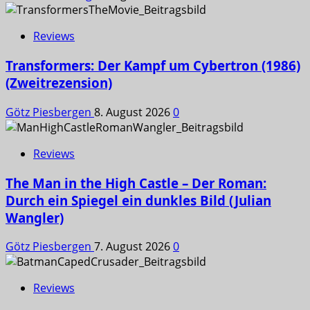
Reviews
Transformers: Der Kampf um Cybertron (1986)
(Zweitrezension)
Götz Piesbergen
8. August 2026
0
Reviews
The Man in the High Castle – Der Roman:
Durch ein Spiegel ein dunkles Bild (Julian
Wangler)
Götz Piesbergen
7. August 2026
0
Reviews