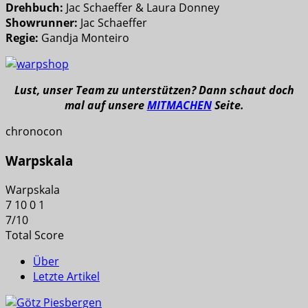
Drehbuch:
Jac Schaeffer & Laura Donney
Showrunner:
Jac Schaeffer
Regie:
Gandja Monteiro
Lust, unser Team zu unterstützen? Dann schaut doch
mal auf unsere
MITMACHEN
Seite.
chronocon
Warpskala
Warpskala
7
10
0
1
7
/
10
Total Score
Über
Letzte Artikel