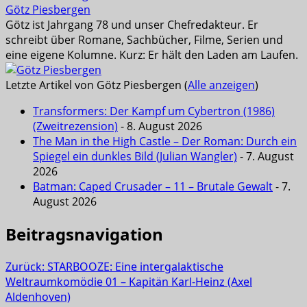
Götz Piesbergen
Götz ist Jahrgang 78 und unser Chefredakteur. Er
schreibt über Romane, Sachbücher, Filme, Serien und
eine eigene Kolumne. Kurz: Er hält den Laden am Laufen.
Letzte Artikel von Götz Piesbergen
(
Alle anzeigen
)
Transformers: Der Kampf um Cybertron (1986)
(Zweitrezension)
- 8. August 2026
The Man in the High Castle – Der Roman: Durch ein
Spiegel ein dunkles Bild (Julian Wangler)
- 7. August
2026
Batman: Caped Crusader – 11 – Brutale Gewalt
- 7.
August 2026
Beitragsnavigation
Zurück:
STARBOOZE: Eine intergalaktische
Weltraumkomödie 01 – Kapitän Karl-Heinz (Axel
Aldenhoven)