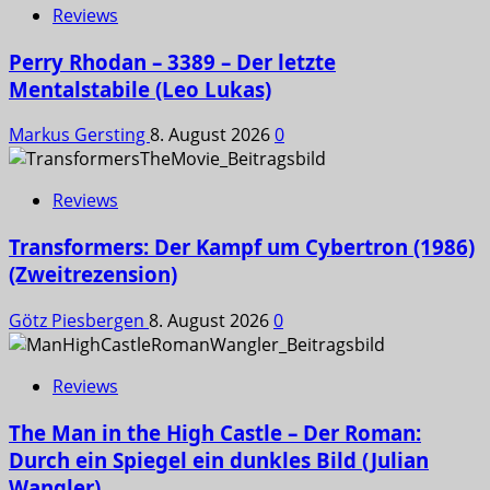
Reviews
Perry Rhodan – 3389 – Der letzte
Mentalstabile (Leo Lukas)
Markus Gersting
8. August 2026
0
Reviews
Transformers: Der Kampf um Cybertron (1986)
(Zweitrezension)
Götz Piesbergen
8. August 2026
0
Reviews
The Man in the High Castle – Der Roman:
Durch ein Spiegel ein dunkles Bild (Julian
Wangler)