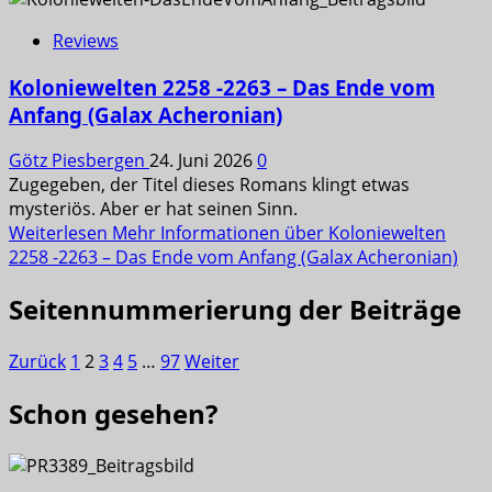
Reviews
Koloniewelten 2258 -2263 – Das Ende vom
Anfang (Galax Acheronian)
Götz Piesbergen
24. Juni 2026
0
Zugegeben, der Titel dieses Romans klingt etwas
mysteriös. Aber er hat seinen Sinn.
Weiterlesen
Mehr Informationen über Koloniewelten
2258 -2263 – Das Ende vom Anfang (Galax Acheronian)
Seitennummerierung der Beiträge
Zurück
1
2
3
4
5
…
97
Weiter
Schon gesehen?