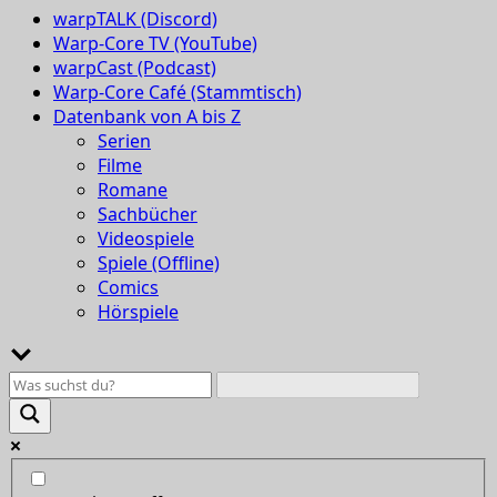
warpTALK (Discord)
Warp-Core TV (YouTube)
warpCast (Podcast)
Warp-Core Café (Stammtisch)
Datenbank von A bis Z
Serien
Filme
Romane
Sachbücher
Videospiele
Spiele (Offline)
Comics
Hörspiele