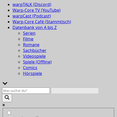
warpTALK (Discord)
Warp-Core TV (YouTube)
warpCast (Podcast)
Warp-Core Café (Stammtisch)
Datenbank von A bis Z
Serien
Filme
Romane
Sachbücher
Videospiele
Spiele (Offline)
Comics
Hörspiele