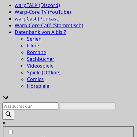
warpTALK (Discord)
Warp-Core TV (YouTube)
warpCast (Podcast)
Warp-Core Café (Stammtisch)
Datenbank von A bis Z
Serien
Filme
Romane
Sachbücher
Videospiele
Spiele (Offline)
Comics
Hörspiele