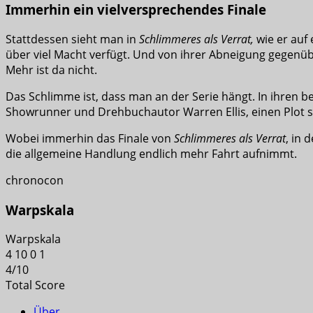
Immerhin ein vielversprechendes Finale
Stattdessen sieht man in
Schlimmeres als Verrat,
wie er auf 
über viel Macht verfügt. Und von ihrer Abneigung gegenübe
Mehr ist da nicht.
Das Schlimme ist, dass man an der Serie hängt. In ihren 
Showrunner und Drehbuchautor Warren Ellis, einen Plot so 
Wobei immerhin das Finale von
Schlimmeres als Verrat
, in 
die allgemeine Handlung endlich mehr Fahrt aufnimmt.
chronocon
Warpskala
Warpskala
4
10
0
1
4
/
10
Total Score
Über