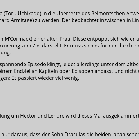
ka (Toru Uchikado) in die Überreste des Belmontschen Anwese
ard Armitage) zu werden. Der beobachtet inzwischen in Lin
h M’Cormack) einer alten Frau. Diese entpuppt sich wie er 
bkürzung zum Ziel darstellt. Er muss sich dafür nur durch
kung.
e spannende Episode klingt, leidet allerdings unter dem a
einem Endziel an Kapiteln oder Episoden anpasst und nicht
gen: Es passiert wieder viel wenig.
Handlung um Hector und Lenore wird dieses Mal ausgeklammert
 nur daraus, dass der Sohn Draculas die beiden japanische