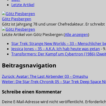
Letzte Artikel
Götz Piesbergen
Götz ist Jahrgang 78 und unser Chefredakteur. Er schreib
Letzte Artikel von Götz Piesbergen
(
Alle anzeigen
)
Star Trek: Strange New Worlds – 33 – Menschlicher b
Jessica Jones – 35 – A.K.A. Ich hab heute was getan
- 9
Transformers: Der Kampf um Cybertron (1986) (Zwei
Beitragsnavigation
Zurück:
Avatar: The Last Airbender 03 – Omashu
Weiter:
Die Star-Trek-Chronik 05 – Star Trek Deep Space Ni
Schreibe einen Kommentar
Deine E-Mail-Adresse wird nicht veröffentlicht.
Erforderlic