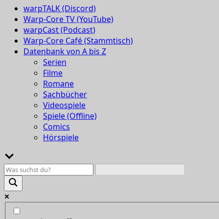
warpTALK (Discord)
Warp-Core TV (YouTube)
warpCast (Podcast)
Warp-Core Café (Stammtisch)
Datenbank von A bis Z
Serien
Filme
Romane
Sachbücher
Videospiele
Spiele (Offline)
Comics
Hörspiele