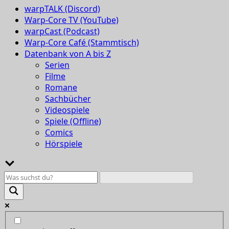
warpTALK (Discord)
Warp-Core TV (YouTube)
warpCast (Podcast)
Warp-Core Café (Stammtisch)
Datenbank von A bis Z
Serien
Filme
Romane
Sachbücher
Videospiele
Spiele (Offline)
Comics
Hörspiele