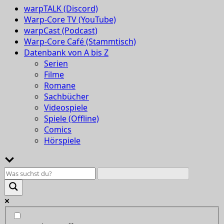
warpTALK (Discord)
Warp-Core TV (YouTube)
warpCast (Podcast)
Warp-Core Café (Stammtisch)
Datenbank von A bis Z
Serien
Filme
Romane
Sachbücher
Videospiele
Spiele (Offline)
Comics
Hörspiele