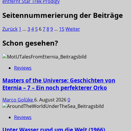
entfernt Star Trek Prodigy
Seitennummerierung der Beiträge
Zurück
1
…
3
4
5
6
7
8
9
…
15
Weiter
Schon gesehen?
Reviews
Masters of the Universe: Geschichten von
Eternia – 7 – Ein noch perfekterer Orko
Marco Golüke
6. August 2026
0
Reviews
Unter Wasser rund um die Welt (1966)