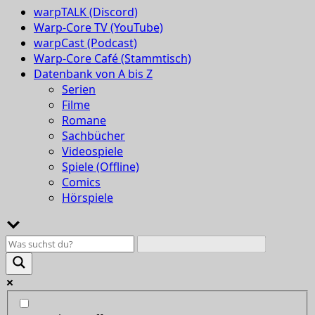
warpTALK (Discord)
Warp-Core TV (YouTube)
warpCast (Podcast)
Warp-Core Café (Stammtisch)
Datenbank von A bis Z
Serien
Filme
Romane
Sachbücher
Videospiele
Spiele (Offline)
Comics
Hörspiele