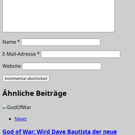
Name
*
E-Mail-Adresse
*
Website
Ähnliche Beiträge
News
God of War: Wird Dave Bautista der neue