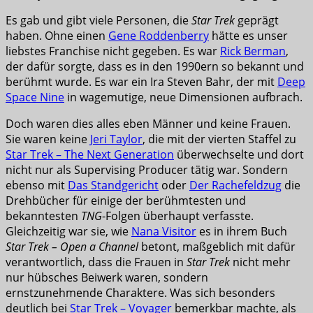
Es gab und gibt viele Personen, die
Star Trek
geprägt
haben. Ohne einen
Gene Roddenberry
hätte es unser
liebstes Franchise nicht gegeben. Es war
Rick Berman
,
der dafür sorgte, dass es in den 1990ern so bekannt und
berühmt wurde. Es war ein Ira Steven Bahr, der mit
Deep
Space Nine
in wagemutige, neue Dimensionen aufbrach.
Doch waren dies alles eben Männer und keine Frauen.
Sie waren keine
Jeri Taylor
, die mit der vierten Staffel zu
Star Trek – The Next Generation
überwechselte und dort
nicht nur als Supervising Producer tätig war. Sondern
ebenso mit
Das Standgericht
oder
Der Rachefeldzug
die
Drehbücher für einige der berühmtesten und
bekanntesten
TNG
-Folgen überhaupt verfasste.
Gleichzeitig war sie, wie
Nana Visitor
es in ihrem Buch
Star Trek – Open a Channel
betont, maßgeblich mit dafür
verantwortlich, dass die Frauen in
Star Trek
nicht mehr
nur hübsches Beiwerk waren, sondern
ernstzunehmende Charaktere. Was sich besonders
deutlich bei
Star Trek – Voyager
bemerkbar machte, als