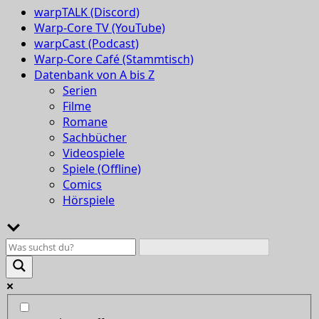
warpTALK (Discord)
Warp-Core TV (YouTube)
warpCast (Podcast)
Warp-Core Café (Stammtisch)
Datenbank von A bis Z
Serien
Filme
Romane
Sachbücher
Videospiele
Spiele (Offline)
Comics
Hörspiele