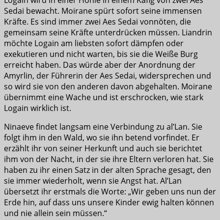
Logain wird in einer Höhle in einem Käfig von zwei Aes
Sedai bewacht. Moirane spürt sofort seine immensen
Kräfte. Es sind immer zwei Aes Sedai vonnöten, die
gemeinsam seine Kräfte unterdrücken müssen. Liandrin
möchte Logain am liebsten sofort dämpfen oder
exekutieren und nicht warten, bis sie die Weiße Burg
erreicht haben. Das würde aber der Anordnung der
Amyrlin, der Führerin der Aes Sedai, widersprechen und
so wird sie von den anderen davon abgehalten. Moirane
übernimmt eine Wache und ist erschrocken, wie stark
Logain wirklich ist.
Ninaeve findet langsam eine Verbindung zu al’Lan. Sie
folgt ihm in den Wald, wo sie ihn betend vorfindet. Er
erzählt ihr von seiner Herkunft und auch sie berichtet
ihm von der Nacht, in der sie ihre Eltern verloren hat. Sie
haben zu ihr einen Satz in der alten Sprache gesagt, den
sie immer wiederholt, wenn sie Angst hat. Al’Lan
übersetzt ihr erstmals die Worte: „Wir geben uns nun der
Erde hin, auf dass uns unsere Kinder ewig halten können
und nie allein sein müssen.“