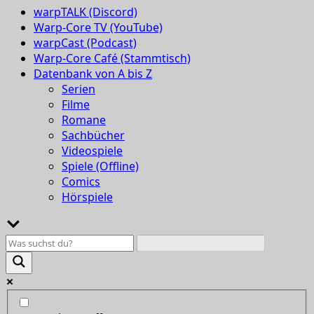
warpTALK (Discord)
Warp-Core TV (YouTube)
warpCast (Podcast)
Warp-Core Café (Stammtisch)
Datenbank von A bis Z
Serien
Filme
Romane
Sachbücher
Videospiele
Spiele (Offline)
Comics
Hörspiele