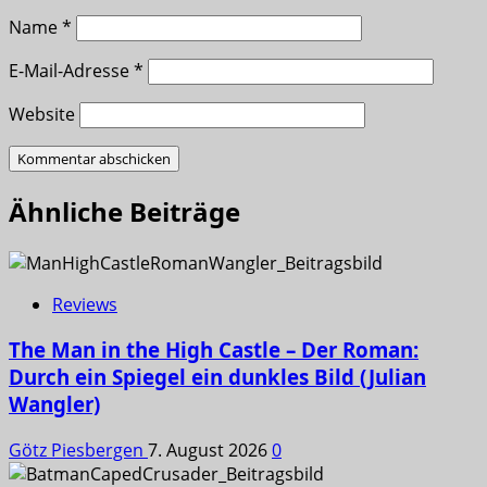
Name
*
E-Mail-Adresse
*
Website
Ähnliche Beiträge
Reviews
The Man in the High Castle – Der Roman:
Durch ein Spiegel ein dunkles Bild (Julian
Wangler)
Götz Piesbergen
7. August 2026
0