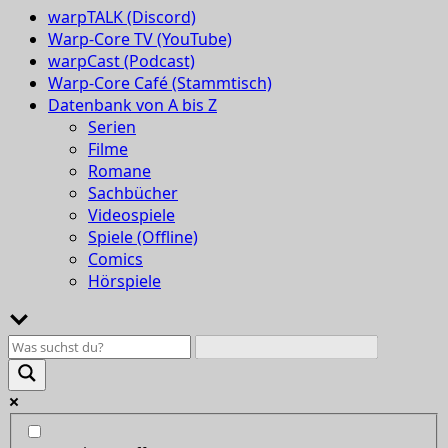
warpTALK (Discord)
Warp-Core TV (YouTube)
warpCast (Podcast)
Warp-Core Café (Stammtisch)
Datenbank von A bis Z
Serien
Filme
Romane
Sachbücher
Videospiele
Spiele (Offline)
Comics
Hörspiele