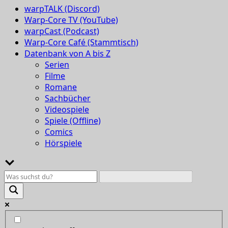
warpTALK (Discord)
Warp-Core TV (YouTube)
warpCast (Podcast)
Warp-Core Café (Stammtisch)
Datenbank von A bis Z
Serien
Filme
Romane
Sachbücher
Videospiele
Spiele (Offline)
Comics
Hörspiele