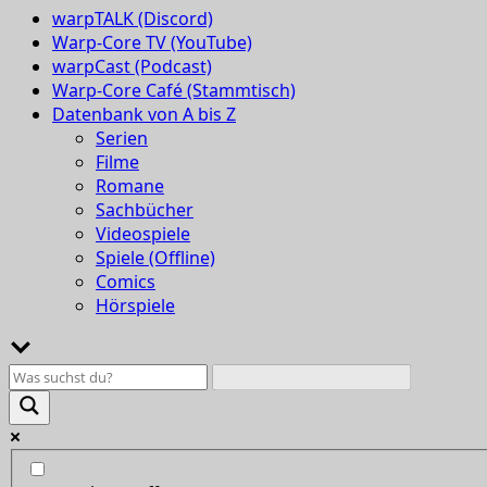
warpTALK (Discord)
Warp-Core TV (YouTube)
warpCast (Podcast)
Warp-Core Café (Stammtisch)
Datenbank von A bis Z
Serien
Filme
Romane
Sachbücher
Videospiele
Spiele (Offline)
Comics
Hörspiele