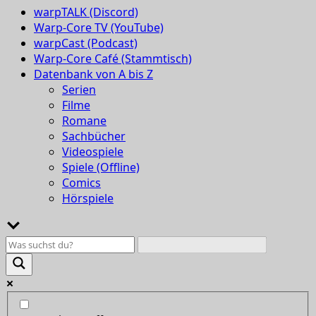
warpTALK (Discord)
Warp-Core TV (YouTube)
warpCast (Podcast)
Warp-Core Café (Stammtisch)
Datenbank von A bis Z
Serien
Filme
Romane
Sachbücher
Videospiele
Spiele (Offline)
Comics
Hörspiele