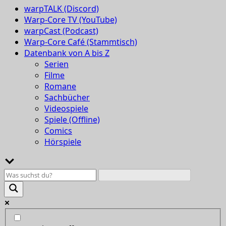
warpTALK (Discord)
Warp-Core TV (YouTube)
warpCast (Podcast)
Warp-Core Café (Stammtisch)
Datenbank von A bis Z
Serien
Filme
Romane
Sachbücher
Videospiele
Spiele (Offline)
Comics
Hörspiele