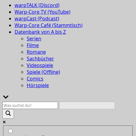
warpTALK (Discord)
Warp-Core TV (YouTube)
warpCast (Podcast)
Warp-Core Café (Stammtisch)
Datenbank von A bis Z
Serien
Filme
Romane
Sachbücher
Videospiele
Spiele (Offline)
Comics
Hörspiele