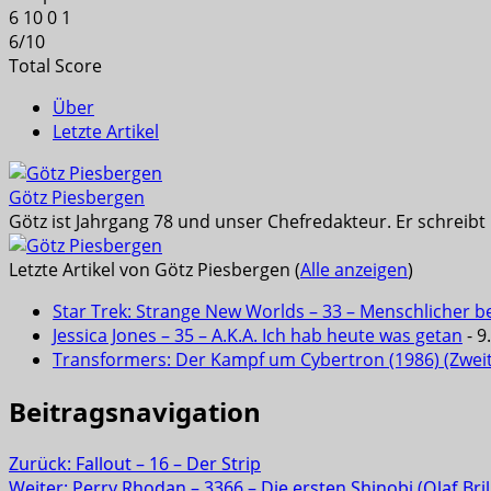
6
10
0
1
6
/
10
Total Score
Über
Letzte Artikel
Götz Piesbergen
Götz ist Jahrgang 78 und unser Chefredakteur. Er schreib
Letzte Artikel von Götz Piesbergen
(
Alle anzeigen
)
Star Trek: Strange New Worlds – 33 – Menschlicher b
Jessica Jones – 35 – A.K.A. Ich hab heute was getan
- 9
Transformers: Der Kampf um Cybertron (1986) (Zwei
Beitragsnavigation
Zurück:
Fallout – 16 – Der Strip
Weiter:
Perry Rhodan – 3366 – Die ersten Shinobi (Olaf Bril