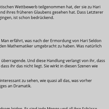
matischen Wettbewerb teilgenommen hat, der sie zu Hari
 und ihres früheren Glaubens gesehen hat. Dass Letzterer
gingen, ist schon bedrückend.
en. Man erfährt, was nach der Ermordung von Hari Seldon
d, den Mathematiker umgebracht zu haben. Was natürlich
ne überragende. Und diese Handlung verlangt von ihr, dass
ss ihr das nicht liegt. Sie wirkt in diesen Szenen wie
nteressant zu sehen, wie quasi all das, was vorher
iges an Dramatik.
drom leiden. Es sind jede Menge und all ihre Schüsse