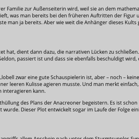
ihrer Familie zur Außenseiterin wird, weil sie an dem mathe
ieft, was man bereits bei den früheren Auftritten der Figur
e man ja bereits. Aber wie weit die Anhänger dieses Kults 
tet hat, dient dann dazu, die narrativen Lücken zu schließ
eldon, passiert ist und dass sie ebenfalls beschuldigt wir
lobell zwar eine gute Schauspielerin ist, aber – noch – kei
er leeren Kulisse agieren musste. Und man merkt einfach, da
 interagieren kann.
hüllung des Plans der Anacreoner begeistern. Es ist schon i
wurde. Dieser Plot entwickelt sogar im Laufe der Folge ein
oßangriffs allem Anschein nach unter dem Sturmtruppler-Syn