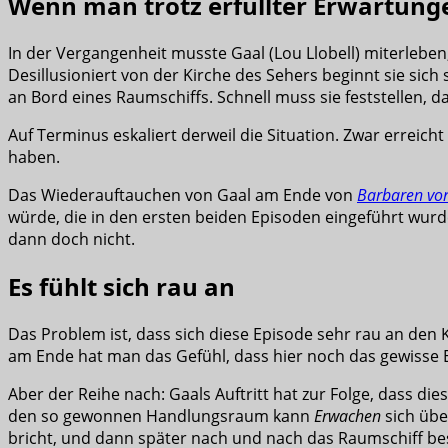
Wenn man trotz erfüllter Erwartunge
In der Vergangenheit musste Gaal (Lou Llobell) miterleben
Desillusioniert von der Kirche des Sehers beginnt sie sic
an Bord eines Raumschiffs. Schnell muss sie feststellen, da
Auf Terminus eskaliert derweil die Situation. Zwar erreicht
haben.
Das Wiederauftauchen von Gaal am Ende von
Barbaren vor
würde, die in den ersten beiden Episoden eingeführt wurd
dann doch nicht.
Es fühlt sich rau an
Das Problem ist, dass sich diese Episode sehr rau an den K
am Ende hat man das Gefühl, dass hier noch das gewisse E
Aber der Reihe nach: Gaals Auftritt hat zur Folge, dass die
den so gewonnen Handlungsraum kann
Erwachen
sich übe
bricht, und dann später nach und nach das Raumschiff be