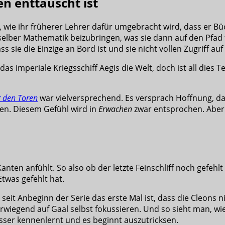
n enttäuscht ist
, wie ihr früherer Lehrer dafür umgebracht wird, dass er B
h selber Mathematik beizubringen, was sie dann auf den Pfad
ss sie die Einzige an Bord ist und sie nicht vollen Zugriff a
 das imperiale Kriegsschiff Aegis die Welt, doch ist all dies
 den Toren
war vielversprechend. Es versprach Hoffnung, das
en. Diesem Gefühl wird in
Erwachen
zwar entsprochen. Aber 
anten anfühlt. So also ob der letzte Feinschliff noch gefehlt
twas gefehlt hat.
s seit Anbeginn der Serie das erste Mal ist, dass die Cleons 
rwiegend auf Gaal selbst fokussieren. Und so sieht man, w
sser kennenlernt und es beginnt auszutricksen.