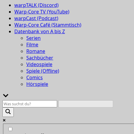
warpTALK (Discord)
Warp-Core TV (YouTube)
warpCast (Podcast)
Warp-Core Café (Stammtisch)
Datenbank von A bis Z
Serien
Filme
Romane
Sachbücher
Videospiele
Spiele (Offline)
Comics
Hörspiele