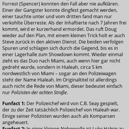
Forrest (Spencer) konnten den Fall aber nie aufklären.
Einer der Gangster konnte dingfest gemacht werden,
einer tauchte unter und vom dritten fand man nur
verkohlte Überreste. Als der Inhaftierte nach 7 Jahren frei
kommt, wird er kurzerhand ermordet. Das ruft Doug
wieder auf den Plan, mit einem kleinen Trick holt er auch
Steve zurück in den aktiven Dienst. Die beiden verfolgen
Spuren und schlagen sich durch die Gegend, bis es in
einer Lagerhalle zum Showdown kommt. Wieder einmal
zieht es das Duo nach Miami, auch wenn hier gar nicht
gedreht wurde, sondern in Hialeah, circa 5 km
nordwestlich von Miami – sogar an den Polizeiwagen
steht der Name Hialeah. Im Originaltitel ist allerdings
auch nicht die Rede von Miami, dieser bedeutet einfach
nur
Polizisten der achten Straße
.
Funfact 1:
Der Polizeichef wird von C.B. Seay gespielt,
der zu der Zeit tatsächlich Polizeichef von Hialeah war.
Einige seiner Polizisten wurden auch als Komparsen
angeheuert.
Funfact 2:
In einer kleinen Nebenrolle ist Luke Halpin zu