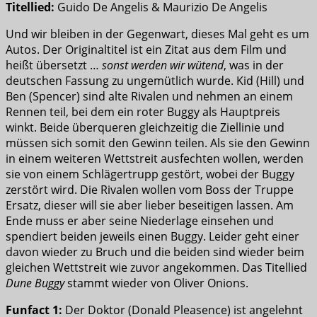
Titellied:
Guido De Angelis & Maurizio De Angelis
Und wir bleiben in der Gegenwart, dieses Mal geht es um
Autos. Der Originaltitel ist ein Zitat aus dem Film und
heißt übersetzt …
sonst werden wir wütend
, was in der
deutschen Fassung zu ungemütlich wurde. Kid (Hill) und
Ben (Spencer) sind alte Rivalen und nehmen an einem
Rennen teil, bei dem ein roter Buggy als Hauptpreis
winkt. Beide überqueren gleichzeitig die Ziellinie und
müssen sich somit den Gewinn teilen. Als sie den Gewinn
in einem weiteren Wettstreit ausfechten wollen, werden
sie von einem Schlägertrupp gestört, wobei der Buggy
zerstört wird. Die Rivalen wollen vom Boss der Truppe
Ersatz, dieser will sie aber lieber beseitigen lassen. Am
Ende muss er aber seine Niederlage einsehen und
spendiert beiden jeweils einen Buggy. Leider geht einer
davon wieder zu Bruch und die beiden sind wieder beim
gleichen Wettstreit wie zuvor angekommen. Das Titellied
Dune Buggy
stammt wieder von Oliver Onions.
Funfact 1:
Der Doktor (Donald Pleasence) ist angelehnt