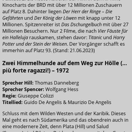
Kinocharts der BRD mit über 12 Millionen Zuschauern
auf Platz 8. Dahinter liegen
Der Herr der Ringe – Die
Gefährten
und
Der König der Löwen
mit knapp unter 12
Millionen. Spitzenreiter ist
Das Dschungelbuch
mit über 27
Millionen Besuchern. Nur 2 Filme, die nach
Vier Fäuste für
ein Halleluja
rauskamen, stehen davor:
Titanic
und
Harry
Potter und der Stein der Weisen
. Der Vorgänger schafft es
immerhin auf Platz 93. (Stand: 21.06.2023)
Zwei Himmelhunde auf dem Weg zur Hölle (…
più forte ragazzi!) – 1972
Sprecher Hill:
Thomas Danneberg
Sprecher Spencer:
Wolfgang Hess
Regie:
Giuseppe Colizzi
Titellied:
Guido De Angelis & Maurizio De Angelis
Schluss mit dem Wilden Westen und der Karibik. Dieses
Mal geht es nach Südamerika und das obendrein auch in
eine modernere Zeit, denn Plata (Hill) und Salud