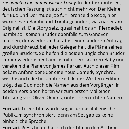
Sie nannten ihn immer wieder Trinity
. In der bekannteren,
deutschen Fassung ist auch nicht mehr von Der Kleine
für Bud und Der müde Joe für Terence die Rede, hier
wurde es zu Bambi und Trinita geändert, was näher am
Original ist. Die Story setzt quasi nahtlos an, Pferdedieb
Bambi soll seinen Bruder ebenfalls zum Ganoven
machen, der wiederum hat aber einen anderen Auftrag
und durchkreuzt bei jeder Gelegenheit die Pläne seines
großen Bruders. So helfen die beiden ungleichen Brüder
immer wieder einer Familie mit einem kranken Baby und
vereiteln die Pläne von James Parker. Auch dieser Film
bekam Anfang der 80er eine neue Comedy-Synchro,
welche auch die bekanntere ist. In der Western-Edition
trögt das Duo noch die Namen aus dem Vorgänger. In
beiden Versionen hören wir zum ersten Mal einen
Titelsong von Oliver Onions, unter ihren echten Namen.
Funfact 1:
Der Film wurde sogar für das italienische
Publikum synchronisiert, denn am Set gab es keine
einheitliche Sprache.
Funfact 2:
Bis heute hält sich der Film in den All-Time