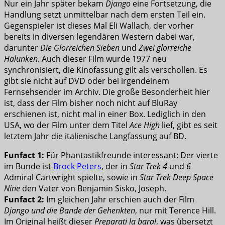
Nur ein Jahr später bekam
Django
eine Fortsetzung, die
Handlung setzt unmittelbar nach dem ersten Teil ein.
Gegenspieler ist dieses Mal Eli Wallach, der vorher
bereits in diversen legendären Western dabei war,
darunter
Die Glorreichen Sieben
und
Zwei glorreiche
Halunken
. Auch dieser Film wurde 1977 neu
synchronisiert, die Kinofassung gilt als verschollen. Es
gibt sie nicht auf DVD oder bei irgendeinem
Fernsehsender im Archiv. Die große Besonderheit hier
ist, dass der Film bisher noch nicht auf BluRay
erschienen ist, nicht mal in einer Box. Lediglich in den
USA, wo der Film unter dem Titel
Ace High
lief, gibt es seit
letztem Jahr die italienische Langfassung auf BD.
Funfact 1:
Für Phantastikfreunde interessant: Der vierte
im Bunde ist
Brock Peters
, der in
Star Trek 4
und
6
Admiral Cartwright spielte, sowie in
Star Trek Deep Space
Nine
den Vater von Benjamin Sisko, Joseph.
Funfact 2:
Im gleichen Jahr erschien auch der Film
Django und die Bande der Gehenkten
, nur mit Terence Hill.
Im Original heißt dieser
Preparati la bara!
, was übersetzt