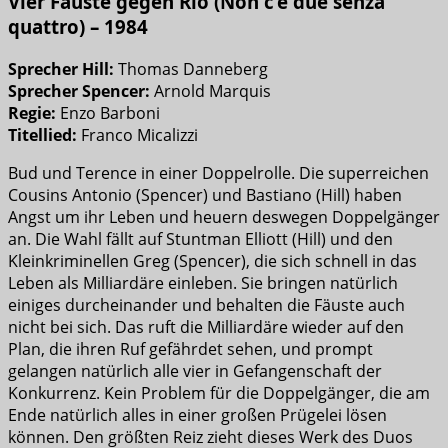
Vier Fäuste gegen Rio (Non c’è due senza
quattro) – 1984
Sprecher Hill:
Thomas Danneberg
Sprecher Spencer:
Arnold Marquis
Regie:
Enzo Barboni
Titellied:
Franco Micalizzi
Bud und Terence in einer Doppelrolle. Die superreichen
Cousins Antonio (Spencer) und Bastiano (Hill) haben
Angst um ihr Leben und heuern deswegen Doppelgänger
an. Die Wahl fällt auf Stuntman Elliott (Hill) und den
Kleinkriminellen Greg (Spencer), die sich schnell in das
Leben als Milliardäre einleben. Sie bringen natürlich
einiges durcheinander und behalten die Fäuste auch
nicht bei sich. Das ruft die Milliardäre wieder auf den
Plan, die ihren Ruf gefährdet sehen, und prompt
gelangen natürlich alle vier in Gefangenschaft der
Konkurrenz. Kein Problem für die Doppelgänger, die am
Ende natürlich alles in einer großen Prügelei lösen
können. Den größten Reiz zieht dieses Werk des Duos