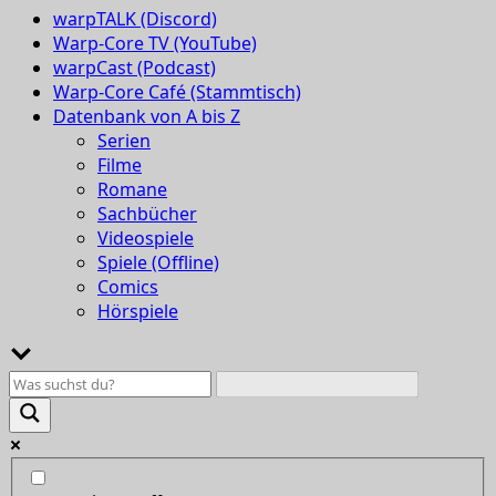
warpTALK (Discord)
Warp-Core TV (YouTube)
warpCast (Podcast)
Warp-Core Café (Stammtisch)
Datenbank von A bis Z
Serien
Filme
Romane
Sachbücher
Videospiele
Spiele (Offline)
Comics
Hörspiele