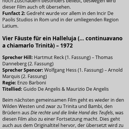
noch Zuschauern besonders beliebt, deswegen wird
dieser Film auch oft übersehen.
Funfact 2:
Gedreht wurde vor allem in den Incir De
Paolis Studios in Rom und in der umliegenden Region
Latium.
Vier Fäuste für ein Halleluja (… continuavano
a chiamarlo Trinità) – 1972
Sprecher Hill:
Hartmut Reck (1. Fassung) – Thomas
Danneberg (2. Fassung)
Sprecher Spencer:
Wolfgang Hess (1. Fassung) – Arnold
Marquis (2. Fassung)
Regie:
Enzo Barboni
Titellied:
Guido De Angelis & Maurizio De Angelis
Beim nächsten gemeinsamen Film geht es wieder in den
Wilden Westen und zwar zu Trinita und Bambi, den
Brüdern aus
Die rechte und die linke Hand des Teufels
, was
diesen Film also zu einer Fortsetzung macht. Dies geht
auch aus dem Originaltitel hervor, der übersetzt wird zu