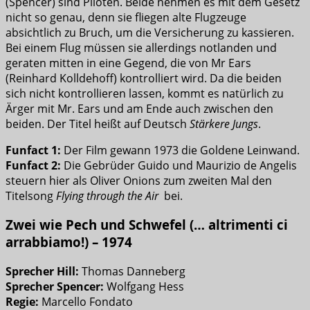
(Spencer) sind Piloten. Beide nehmen es mit dem Gesetz
nicht so genau, denn sie fliegen alte Flugzeuge
absichtlich zu Bruch, um die Versicherung zu kassieren.
Bei einem Flug müssen sie allerdings notlanden und
geraten mitten in eine Gegend, die von Mr Ears
(Reinhard Kolldehoff) kontrolliert wird. Da die beiden
sich nicht kontrollieren lassen, kommt es natürlich zu
Ärger mit Mr. Ears und am Ende auch zwischen den
beiden. Der Titel heißt auf Deutsch
Stärkere Jungs
.
Funfact 1:
Der Film gewann 1973 die Goldene Leinwand.
Funfact 2:
Die Gebrüder Guido und Maurizio de Angelis
steuern hier als Oliver Onions zum zweiten Mal den
Titelsong
Flying through the Air
bei.
Zwei wie Pech und Schwefel (… altrimenti ci
arrabbiamo!) – 1974
Sprecher Hill:
Thomas Danneberg
Sprecher Spencer:
Wolfgang Hess
Regie:
Marcello Fondato