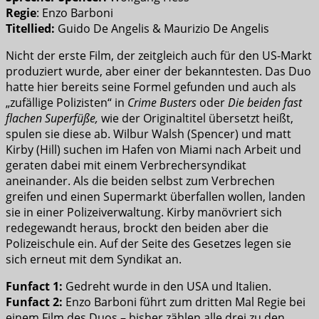
Regie
: Enzo Barboni
Titellied:
Guido De Angelis & Maurizio De Angelis
Nicht der erste Film, der zeitgleich auch für den US-Markt
produziert wurde, aber einer der bekanntesten. Das Duo
hatte hier bereits seine Formel gefunden und auch als
„zufällige Polizisten“ in
Crime Busters
oder
Die beiden fast
flachen Superfüße,
wie der Originaltitel übersetzt heißt,
spulen sie diese ab. Wilbur Walsh (Spencer) und matt
Kirby (Hill) suchen im Hafen von Miami nach Arbeit und
geraten dabei mit einem Verbrechersyndikat
aneinander. Als die beiden selbst zum Verbrechen
greifen und einen Supermarkt überfallen wollen, landen
sie in einer Polizeiverwaltung. Kirby manövriert sich
redegewandt heraus, brockt den beiden aber die
Polizeischule ein. Auf der Seite des Gesetzes legen sie
sich erneut mit dem Syndikat an.
Funfact 1:
Gedreht wurde in den USA und Italien.
Funfact 2:
Enzo Barboni führt zum dritten Mal Regie bei
einem Film des Duos – bisher zählen alle drei zu den