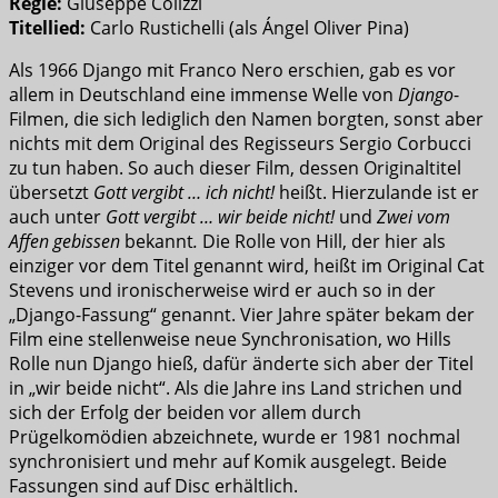
Regie:
Giuseppe Colizzi
Titellied:
Carlo Rustichelli (als Ángel Oliver Pina)
Als 1966 Django mit Franco Nero erschien, gab es vor
allem in Deutschland eine immense Welle von
Django
-
Filmen, die sich lediglich den Namen borgten, sonst aber
nichts mit dem Original des Regisseurs Sergio Corbucci
zu tun haben. So auch dieser Film, dessen Originaltitel
übersetzt
Gott vergibt … ich nicht!
heißt. Hierzulande ist er
auch unter
Gott vergibt … wir beide nicht!
und
Zwei vom
Affen gebissen
bekannt
.
Die Rolle von Hill, der hier als
einziger vor dem Titel genannt wird, heißt im Original Cat
Stevens und ironischerweise wird er auch so in der
„Django-Fassung“ genannt. Vier Jahre später bekam der
Film eine stellenweise neue Synchronisation, wo Hills
Rolle nun Django hieß, dafür änderte sich aber der Titel
in „wir beide nicht“. Als die Jahre ins Land strichen und
sich der Erfolg der beiden vor allem durch
Prügelkomödien abzeichnete, wurde er 1981 nochmal
synchronisiert und mehr auf Komik ausgelegt. Beide
Fassungen sind auf Disc erhältlich.