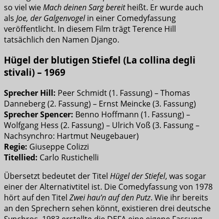
so viel wie
Mach deinen Sarg bereit
heißt. Er wurde auch
als
Joe, der Galgenvogel
in einer Comedyfassung
veröffentlicht. In diesem Film trägt Terence Hill
tatsächlich den Namen Django.
Hügel der blutigen Stiefel (La collina degli
stivali) – 1969
Sprecher Hill:
Peer Schmidt (1. Fassung) – Thomas
Danneberg (2. Fassung) – Ernst Meincke (3. Fassung)
Sprecher Spencer:
Benno Hoffmann (1. Fassung) –
Wolfgang Hess (2. Fassung) – Ulrich Voß (3. Fassung –
Nachsynchro: Hartmut Neugebauer)
Regie:
Giuseppe Colizzi
Titellied:
Carlo Rustichelli
Übersetzt bedeutet der Titel
Hügel der Stiefel
, was sogar
einer der Alternativtitel ist. Die Comedyfassung von 1978
hört auf den Titel
Zwei hau’n auf den Putz
. Wie ihr bereits
an den Sprechern sehen könnt, existieren drei deutsche
Synchros. 1983 erstellte die DEFA eine eigene Fassung,