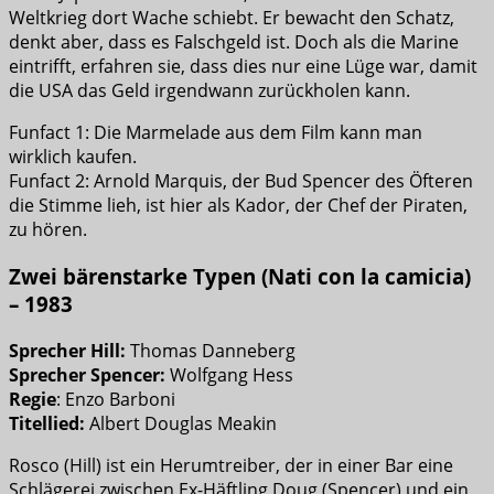
Weltkrieg dort Wache schiebt. Er bewacht den Schatz,
denkt aber, dass es Falschgeld ist. Doch als die Marine
eintrifft, erfahren sie, dass dies nur eine Lüge war, damit
die USA das Geld irgendwann zurückholen kann.
Funfact 1: Die Marmelade aus dem Film kann man
wirklich kaufen.
Funfact 2: Arnold Marquis, der Bud Spencer des Öfteren
die Stimme lieh, ist hier als Kador, der Chef der Piraten,
zu hören.
Zwei bärenstarke Typen (Nati con la camicia)
– 1983
Sprecher Hill:
Thomas Danneberg
Sprecher Spencer:
Wolfgang Hess
Regie
: Enzo Barboni
Titellied:
Albert Douglas Meakin
Rosco (Hill) ist ein Herumtreiber, der in einer Bar eine
Schlägerei zwischen Ex-Häftling Doug (Spencer) und ein