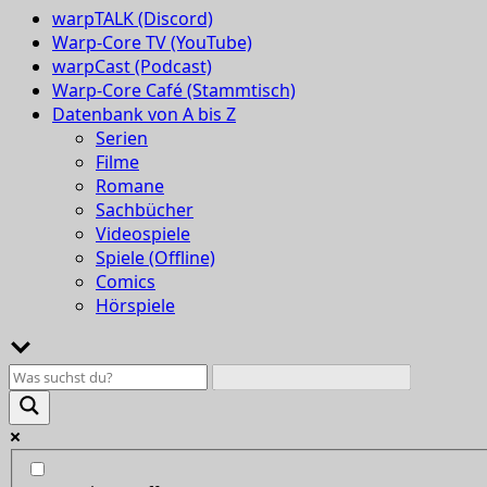
warpTALK (Discord)
Warp-Core TV (YouTube)
warpCast (Podcast)
Warp-Core Café (Stammtisch)
Datenbank von A bis Z
Serien
Filme
Romane
Sachbücher
Videospiele
Spiele (Offline)
Comics
Hörspiele