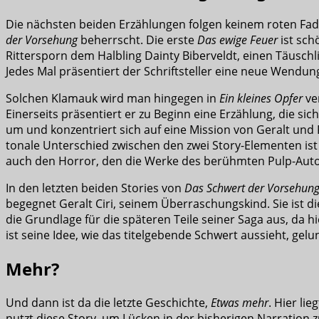
Die nächsten beiden Erzählungen folgen keinem roten Faden
der Vorsehung
beherrscht. Die erste
Das ewige Feuer
ist sch
Rittersporn dem Halbling Dainty Biberveldt, einen Täuschl
Jedes Mal präsentiert der Schriftsteller eine neue Wendun
Solchen Klamauk wird man hingegen in
Ein kleines Opfer
ver
Einerseits präsentiert er zu Beginn eine Erzählung, die s
um und konzentriert sich auf eine Mission von Geralt und R
tonale Unterschied zwischen den zwei Story-Elementen ist 
auch den Horror, den die Werke des berühmten Pulp-Aut
In den letzten beiden Stories von
Das Schwert der Vorsehun
begegnet Geralt Ciri, seinem Überraschungskind. Sie ist 
die Grundlage für die späteren Teile seiner Saga aus, da 
ist seine Idee, wie das titelgebende Schwert aussieht, gelu
Mehr?
Und dann ist da die letzte Geschichte,
Etwas mehr
. Hier li
nutzt diese Story, um Lücken in der bisherigen Narration zu