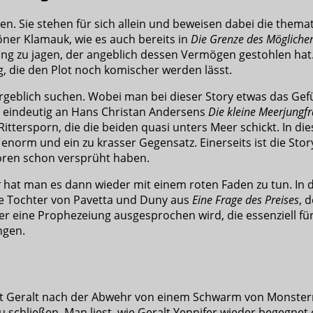
. Sie stehen für sich allein und beweisen dabei die themat
öner Klamauk, wie es auch bereits in
Die Grenze des Mögliche
ing zu jagen, der angeblich dessen Vermögen gestohlen hat. 
g, die den Plot noch komischer werden lässt.
geblich suchen. Wobei man bei dieser Story etwas das Gefüh
ich eindeutig an Hans Christan Andersens
Die kleine Meerjungf
ittersporn, die die beiden quasi unters Meer schickt. In di
enorm und ein zu krasser Gegensatz. Einerseits ist die Stor
oren schon versprüht haben.
g
hat man es dann wieder mit einem roten Faden zu tun. In de
die Tochter von Pavetta und Duny aus
Eine Frage des Preises
, 
hier eine Prophezeiung ausgesprochen wird, die essenziell fü
ngen.
egt Geralt nach der Abwehr von einem Schwarm von Monstern
 schließen. Man liest, wie Geralt Yennifer wieder begegnet o