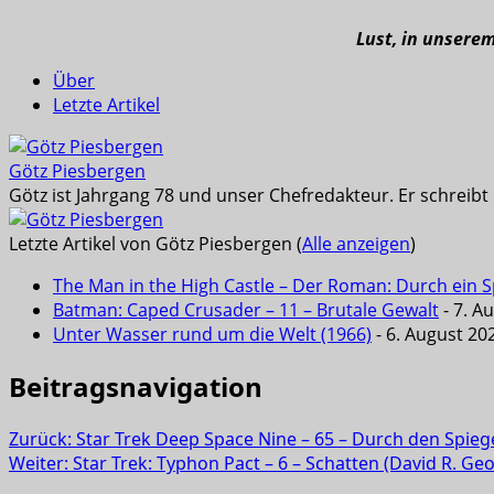
Lust, in unsere
Über
Letzte Artikel
Götz Piesbergen
Götz ist Jahrgang 78 und unser Chefredakteur. Er schreib
Letzte Artikel von Götz Piesbergen
(
Alle anzeigen
)
The Man in the High Castle – Der Roman: Durch ein Sp
Batman: Caped Crusader – 11 – Brutale Gewalt
- 7. A
Unter Wasser rund um die Welt (1966)
- 6. August 20
Beitragsnavigation
Zurück:
Star Trek Deep Space Nine – 65 – Durch den Spieg
Weiter:
Star Trek: Typhon Pact – 6 – Schatten (David R. Geor