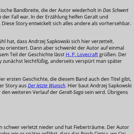
ische Bandbreite, die der Autor wiederholt in
Das Schwert
n
der Fall war. In der Erzählung helfen Geralt und
Diese Story entwickelt sich alles andere als vorhersehbar.
l hat, dass Andrzej Sapkowski sich hier verzettelt.
rau
orientiert. Dann aber schwenkt der Autor auf einmal
esem Teil der Geschichte lässt
H. P. Lovecraft
grüßen. Der
y zunächst leichtfüßig, anderseits verspürt man später
r ersten Geschichte, die diesem Band auch den Titel gibt,
der Story aus
Der letzte Wunsch
. Hier baut Andrzej Sapkowski
r den weiteren Verlauf der
Geralt-Saga
sein wird. Übrigens
 schwer verletzt nieder und hat Fieberträume. Der Autor
der wie er später erfährt, dass das Reich Cintra, wo Ciri