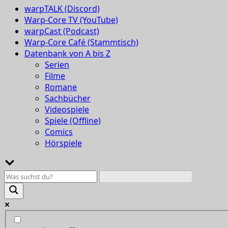
warpTALK (Discord)
Warp-Core TV (YouTube)
warpCast (Podcast)
Warp-Core Café (Stammtisch)
Datenbank von A bis Z
Serien
Filme
Romane
Sachbücher
Videospiele
Spiele (Offline)
Comics
Hörspiele