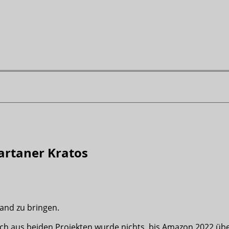
partaner Kratos
wand zu bringen.
ch aus beiden Projekten wurde nichts, bis Amazon 2022 übe