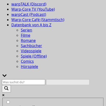
warpTALK (Discord)
Warp-Core TV (YouTube)
warpCast (Podcast)
Warp-Core Café (Stammtisch)
Datenbank von A bis Z
Serien
Filme
Romane
Sachbücher
Videospiele
Spiele (Offline)
Comics
Hörspiele