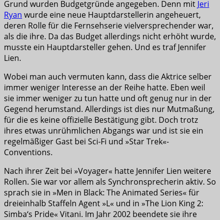
Grund wurden Budgetgründe angegeben. Denn mit
Jeri
Ryan
wurde eine neue Hauptdarstellerin angeheuert,
deren Rolle für die Fernsehserie vielversprechender war,
als die ihre. Da das Budget allerdings nicht erhöht wurde,
musste ein Hauptdarsteller gehen. Und es traf Jennifer
Lien.
Wobei man auch vermuten kann, dass die Aktrice selber
immer weniger Interesse an der Reihe hatte. Eben weil
sie immer weniger zu tun hatte und oft genug nur in der
Gegend herumstand. Allerdings ist dies nur Mutmaßung,
für die es keine offizielle Bestätigung gibt. Doch trotz
ihres etwas unrühmlichen Abgangs war und ist sie ein
regelmäßiger Gast bei Sci-Fi und »Star Trek«-
Conventions.
Nach ihrer Zeit bei »Voyager« hatte Jennifer Lien weitere
Rollen. Sie war vor allem als Synchronsprecherin aktiv. So
sprach sie in »Men in Black: The Animated Series« für
dreieinhalb Staffeln Agent »L« und in »The Lion King 2:
Simba‘s Pride« Vitani. Im Jahr 2002 beendete sie ihre