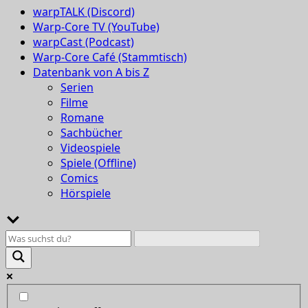
warpTALK (Discord)
Warp-Core TV (YouTube)
warpCast (Podcast)
Warp-Core Café (Stammtisch)
Datenbank von A bis Z
Serien
Filme
Romane
Sachbücher
Videospiele
Spiele (Offline)
Comics
Hörspiele